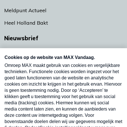
Meldpunt Actueel
Heel Holland Bakt
Nieuwsbrief
Neem hier een gratis abonnement op onze
nieuwsbrief. Elke vrijdag- en dinsdagochtend in
uw mailbox.
Verzend