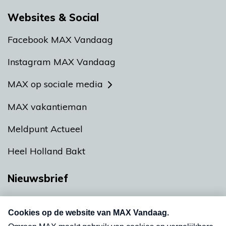
Websites & Social
Facebook MAX Vandaag
Instagram MAX Vandaag
MAX op sociale media
MAX vakantieman
Meldpunt Actueel
Heel Holland Bakt
Nieuwsbrief
Neem hier een gratis abonnement op onze
nieuwsbrief. Elke vrijdag- en dinsdagochtend in
uw mailbox.