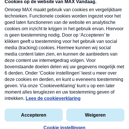
nieuwsbrief. Elke vrijdag- en dinsdagochtend in
uw mailbox.
Verzend
Nieuwsbrief
Neem hier een gratis abonnement op onze
nieuwsbrief. Elke vrijdag- en dinsdagochtend in uw
mailbox.
Contact
Algemene voorwaarden
Privacyverklaring
Cookieverklaring
Kwetsbaarheid melden
privacyverklaring
Copyright © 2026 MAX Vandaag -
Omroep MAX