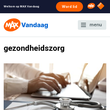
NPO S
Omroep 
Word lid
Welkom op MAX Vandaag
menu
gezondheidszorg