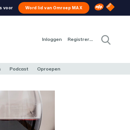
NPO Star
Omroep MAX
s voor
Word lid van Omroep MAX
Inloggen
Registreren
s
Podcast
Oproepen
CULTUUR
NATUUR & MILIEU
REIZEN & VERKEER