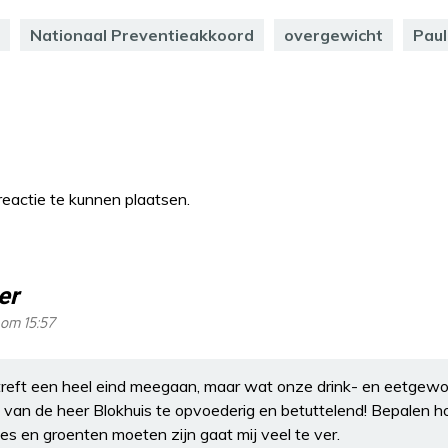
Nationaal Preventieakkoord
overgewicht
Paul
eactie te kunnen plaatsen.
er
om 15:57
treft een heel eind meegaan, maar wat onze drink- en eetgewoo
 van de heer Blokhuis te opvoederig en betuttelend! Bepalen h
s en groenten moeten zijn gaat mij veel te ver.