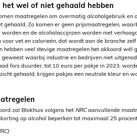
 het wel of niet gehaald hebben
nomen maatregelen om overmatig alcoholgebruik en o
et gehaald. Zo komen er geen prijsmaatregelen, waar
 worden en de alcoholaccijnzen worden niet verhoog
 voor vet en calorieën, dat wordt aan de branche zelf
n hebben veel stevige maatregelen het akkoord wél ge
eg geweest waarbij industrie en bedrijven niet uitgenod
aad fors duurder, tot 10 euro per pakje in 2023, wor
zicht gehaald, krijgen pakjes een neutrale kleur en 
atregelen
koord zal Blokhuis volgens het
NRC
aanvullende maatr
d korting op alcohol beperken tot maximaal 25 procent 
NRC)