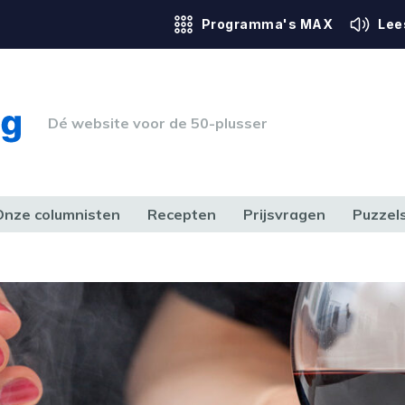
Programma's MAX
Lee
Dé website voor de 50-plusser
Onze columnisten
Recepten
Prijsvragen
Puzzel
ERK & RECHT
GEZONDHEID & SPORT
HUIS, TUIN & HOBBY
MEDIA & 