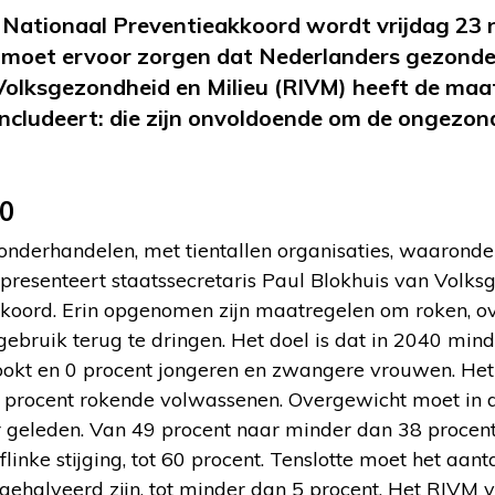
Nationaal Preventieakkoord wordt vrijdag 23
 moet ervoor zorgen dat Nederlanders gezonde
 Volksgezondheid en Milieu (RIVM) heeft de maa
cludeert: die zijn onvoldoende om de ongezonde
40
 onderhandelen, met tientallen organisaties, waarond
 presenteert staatssecretaris Paul Blokhuis van Volks
koord. Erin opgenomen zijn maatregelen om roken, o
ebruik terug te dringen. Het doel is dat in 2040 min
ookt en 0 procent jongeren en zwangere vrouwen. He
 procent rokende volwassenen. Overgewicht moet in da
r geleden. Van 49 procent naar minder dan 38 proce
flinke stijging, tot 60 procent. Tenslotte moet het aan
a gehalveerd zijn, tot minder dan 5 procent. Het RIVM