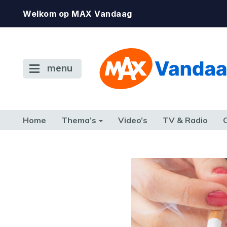
Welkom op MAX Vandaag
menu
Home
Thema’s
Video’s
TV & Radio
CONSUMENT
ETEN & DRINKEN
FAMILIE & RELATIE
GELD, W
TERUG NAAR TOEN