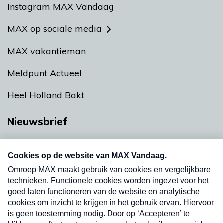
Instagram MAX Vandaag
MAX op sociale media
MAX vakantieman
Meldpunt Actueel
Heel Holland Bakt
Nieuwsbrief
Neem hier een gratis abonnement op onze
nieuwsbrief. Elke vrijdag- en dinsdagochtend in
uw mailbox.
Verzend