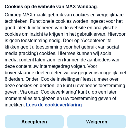
nieuwsbrief. Elke vrijdag- en dinsdagochtend in
uw mailbox.
Verzend
Nieuwsbrief
Neem hier een gratis abonnement op onze
nieuwsbrief. Elke vrijdag- en dinsdagochtend in uw
mailbox.
Contact
Algemene voorwaarden
Privacyverklaring
Cookieverklaring
Kwetsbaarheid melden
privacyverklaring