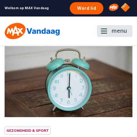
NPO S
Omroep 
Word lid
Welkom op MAX Vandaag
menu
GEZONDHEID & SPORT