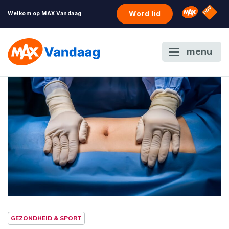
NPO S
Omroep 
Word lid
Welkom op MAX Vandaag
menu
GEZONDHEID & SPORT