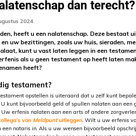
alatenschap dan terecht?
augustus 2024
jden, heeft u een nalatenschap. Deze bestaat ui
 en uw bezittingen, zoals uw huis, sieraden, m
nalaat, kunt u vast laten leggen in een testam
rfenis als u geen testament op heeft laten ma
genamen heeft?
dig testament?
estament opstellen is uiteraard dat u zelf kunt bepa
 U kunt bijvoorbeeld geld of spullen nalaten aan een
 Uw erfenis nalaten aan een arts of andere zorgverlene
collega’s van
Meldpunt
uitleggen
. Wilt u uw erfenis v
een notaris in. Als u uw wensen bijvoorbeeld opschrijft