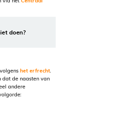
 via het
Centraal
iet doen?
 volgens
het erfrecht
.
n dat de naasten van
ueel andere
volgorde: