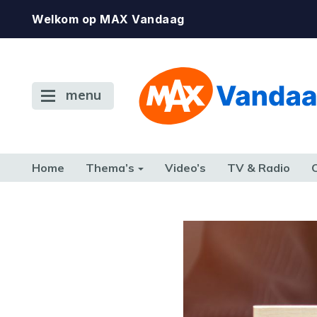
Welkom op MAX Vandaag
menu
Home
Thema’s
Video’s
TV & Radio
CONSUMENT
ETEN & DRINKEN
FAMILIE & RELATIE
GELD, W
TERUG NAAR TOEN