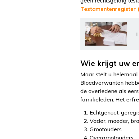
geen rechtsgeldig te
Testamentenregister 
L
Wie krijgt uw e
Maar stelt u helemaal
Bloedverwanten hebben 
de overledene als eers
familieleden. Het erfr
Echtgenoot, geregi
Vader, moeder, bro
Grootouders
Overgrootouders