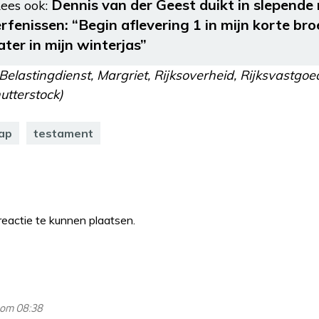
Dennis van der Geest duikt in slepende 
ees ook:
erfenissen: “Begin aflevering 1 in mijn korte br
ater in mijn winterjas”
elastingdienst, Margriet, Rijksoverheid, Rijksvastgoedb
hutterstock)
ap
testament
eactie te kunnen plaatsen.
 om 08:38