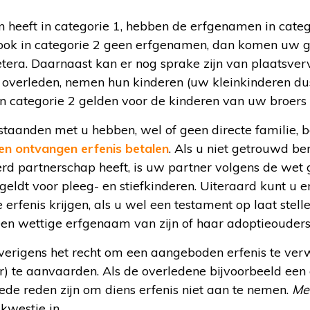
heeft in categorie 1, hebben de erfgenamen in catego
u ook in categorie 2 geen erfgenamen, dan komen uw g
etera. Daarnaast kan er nog sprake zijn van plaatsver
n overleden, nemen hun kinderen (uw kleinkinderen dus
in categorie 2 gelden voor de kinderen van uw broers 
staanden met u hebben, wel of geen directe familie, 
een ontvangen erfenis betalen
. Als u niet getrouwd b
erd partnerschap heeft, is uw partner volgens de wet
eldt voor pleeg- en stiefkinderen. Uiteraard kunt u er
 erfenis krijgen, als u wel een testament op laat stel
een wettige erfgenaam van zijn of haar adoptieouders
rigens het recht om een aangeboden erfenis te verw
air) te aanvaarden. Als de overledene bijvoorbeeld een
ede reden zijn om diens erfenis niet aan te nemen.
Me
kwestie in.