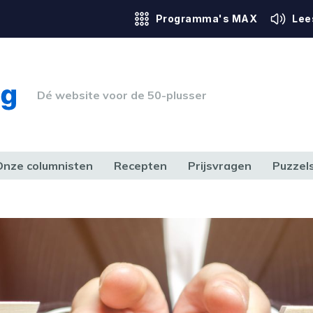
Programma's MAX
Lee
Dé website voor de 50-plusser
Onze columnisten
Recepten
Prijsvragen
Puzzel
ERK & RECHT
GEZONDHEID & SPORT
HUIS, TUIN & HOBBY
MEDIA & 