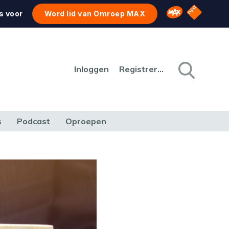
NPO Star
Omroep MAX
s voor
Word lid van Omroep MAX
Inloggen
Registreren
s
Podcast
Oproepen
CULTUUR
NATUUR & MILIEU
REIZEN & VERKEER