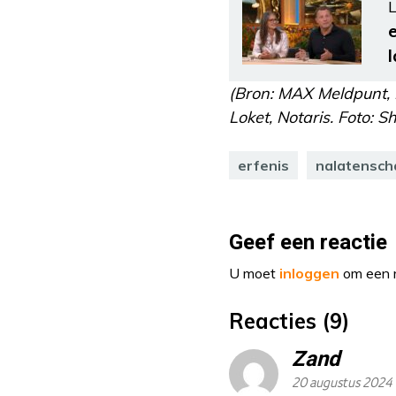
L
l
(Bron: MAX Meldpunt, B
Loket, Notaris. Foto: S
erfenis
nalatensch
Geef een reactie
U moet
inloggen
om een r
Reacties (9)
Zand
20 augustus 2024