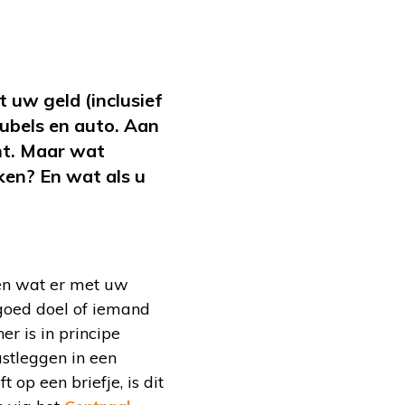
t uw geld (inclusief
eubels en auto. Aan
ent. Maar wat
ken? En wat als u
len wat er met uw
 goed doel of iemand
r is in principe
astleggen in een
 op een briefje, is dit