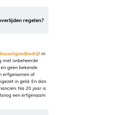
verlijden regelen?
jksvastgoedbedrijf
in
ig met onbeheerde
t en geen bekende
en erfgenamen of
mgezet in geld. En dan
nanciën. Na 20 jaar is
d alsnog een erfgenaam