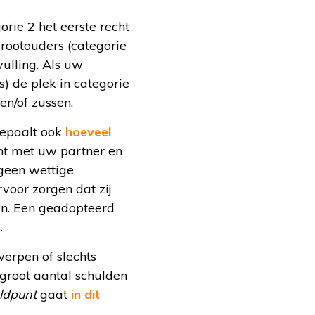
rie 2 het eerste recht
rootouders (categorie
vulling. Als uw
) de plek in categorie
en/of zussen.
bepaalt ook
hoeveel
ent met uw partner en
 geen wettige
voor zorgen dat zij
len. Een geadopteerd
.
erpen of slechts
 groot aantal schulden
ldpunt
gaat
in dit