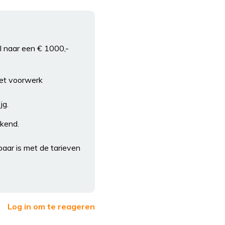
l naar een € 1000,-
 het voorwerk
jg.
ekend.
baar is met de tarieven
Log in om te reageren