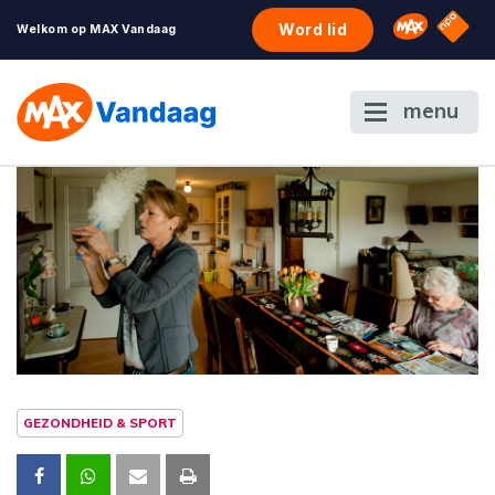
NPO S
Omroep 
Word lid
Welkom op MAX Vandaag
menu
GEZONDHEID & SPORT