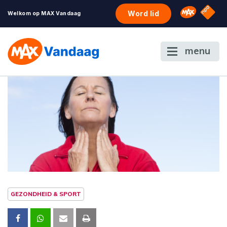
NPO S
Omroep 
Word lid
Welkom op MAX Vandaag
menu
GEZONDHEID & SPORT