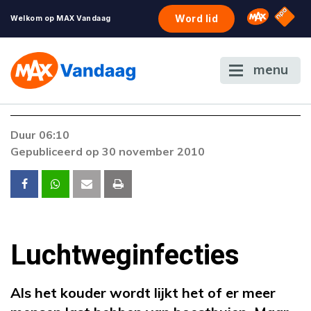
NPO S
Omroep 
Word lid
Welkom op MAX Vandaag
menu
Foutcode 403
Duur 06:10
De gewenste stream is op dit moment niet
Gepubliceerd op 30 november 2010
beschikbaar. Als het probleem zich blijft
voordoen, neem dan contact op met onze
klantenservice.
Luchtweginfecties
Als het kouder wordt lijkt het of er meer