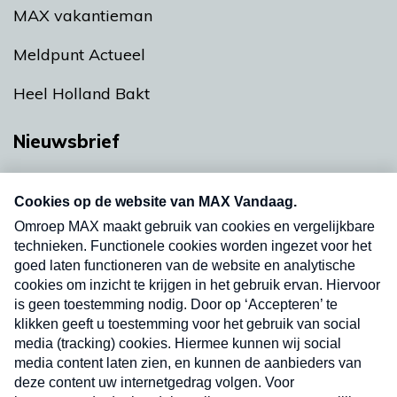
MAX vakantieman
Meldpunt Actueel
Heel Holland Bakt
Nieuwsbrief
Neem hier een gratis abonnement op onze
nieuwsbrief. Elke vrijdag- en dinsdagochtend in
uw mailbox.
Verzend