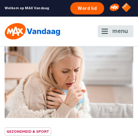
NPO S
Omroep 
Word lid
Welkom op MAX Vandaag
menu
GEZONDHEID & SPORT