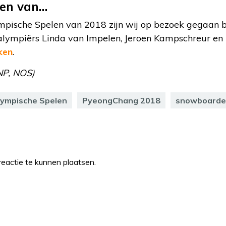
en van…
mpische Spelen van 2018 zijn wij op bezoek gegaan bi
alympiërs Linda van Impelen, Jeroen Kampschreur en 
jken
.
NP, NOS)
lympische Spelen
PyeongChang 2018
snowboarde
eactie te kunnen plaatsen.