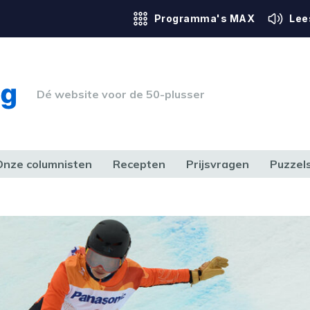
Programma's MAX
Lee
Dé website voor de 50-plusser
Onze columnisten
Recepten
Prijsvragen
Puzzel
ERK & RECHT
GEZONDHEID & SPORT
HUIS, TUIN & HOBBY
MEDIA & 