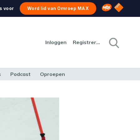
NPO Star
Omroep MAX
s voor
Word lid van Omroep MAX
Inloggen
Registreren
s
Podcast
Oproepen
CULTUUR
NATUUR & MILIEU
REIZEN & VERKEER