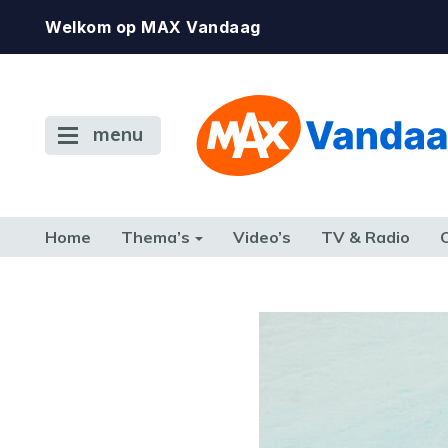
Welkom op MAX Vandaag
menu
Home
Thema’s
Video’s
TV & Radio
CONSUMENT
ETEN & DRINKEN
FAMILIE & RELATIE
GELD, W
TERUG NAAR TOEN