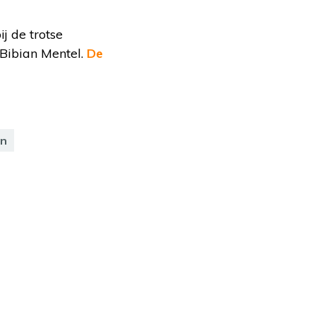
j de trotse
Bibian Mentel.
De
n