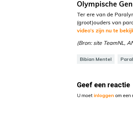
Olympische Gen
Ter ere van de Paraly
(groot)ouders van par
video’s zijn nu te beki
(Bron: site TeamNL, A
Bibian Mentel
Para
Geef een reactie
U moet
inloggen
om een r