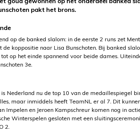
het goud gewonnen op het onderdeel banked sl
unschoten pakt het brons.
inde
end op de banked slalom: in de eerste 2 runs zet Mentel
 de koppositie naar Lisa Bunschoten. Bij banked slalom
s tot op het einde spannend voor beide dames. Uiteind
nschoten 3e.
 is Nederland nu de top 10 van de medaillespiegel 
illes, maar inmiddels heeft TeamNL er al 7. Dit kunn
van Impelen en Jeroen Kampschreur komen nog in act
he Winterspelen gesloten met een sluitingsceremoni
O 2.