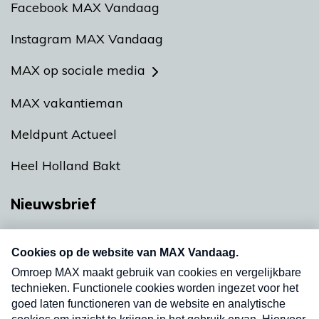
Facebook MAX Vandaag
Instagram MAX Vandaag
MAX op sociale media
MAX vakantieman
Meldpunt Actueel
Heel Holland Bakt
Nieuwsbrief
Neem hier een gratis abonnement op onze
nieuwsbrief. Elke vrijdag- en dinsdagochtend in
uw mailbox.
Verzend