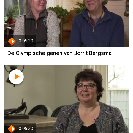
Jorrit Bergsma
0:05:30
De Olympische genen van Jorrit Bergsma
Sjinkie Knegt
0:05:20