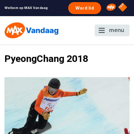
NPO S
Omroep 
Word lid
Welkom op MAX Vandaag
menu
PyeongChang 2018