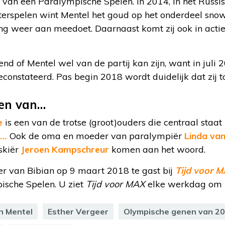
an een Paralympische Spelen. In 2014, in het Russische
interspelen wint Mentel het goud op het onderdeel sn
g weer aan meedoet. Daarnaast komt zij ook in actie
nend of Mentel wel van de partij kan zijn, want in juli
econstateerd. Pas begin 2018 wordt duidelijk dat zij t
en van…
de
is een van de trotse (groot)ouders die centraal staat 
n…
Ook de oma en moeder van paralympiër
Linda van
skiër
Jeroen Kampschreur
komen aan het woord.
r van Bibian op 9 maart 2018 te gast bij
Tijd voor 
ische Spelen. U ziet
Tijd voor MAX
elke werkdag om 
n Mentel
Esther Vergeer
Olympische genen van 2