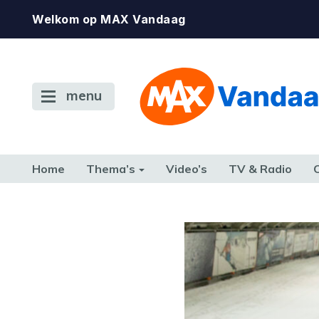
Welkom op MAX Vandaag
menu
Home
Thema’s
Video’s
TV & Radio
CONSUMENT
ETEN & DRINKEN
FAMILIE & RELATIE
GELD, W
TERUG NAAR TOEN