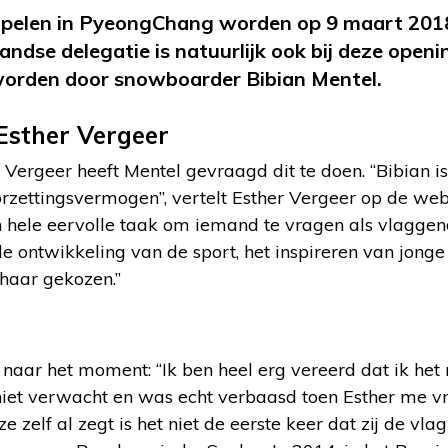
pelen in PyeongChang worden op 9 maart 2018 
ndse delegatie is natuurlijk ook bij deze open
worden door snowboarder Bibian Mentel.
Esther Vergeer
 Vergeer heeft Mentel gevraagd dit te doen. “Bibian i
zettingsvermogen”, vertelt Esther Vergeer op de we
n hele eervolle taak om iemand te vragen als vlaggen
 ontwikkeling van de sport, het inspireren van jonge
 haar gekozen.”
it naar het moment: “Ik ben heel erg vereerd dat ik he
t niet verwacht en was echt verbaasd toen Esther me v
s ze zelf al zegt is het niet de eerste keer dat zij de v