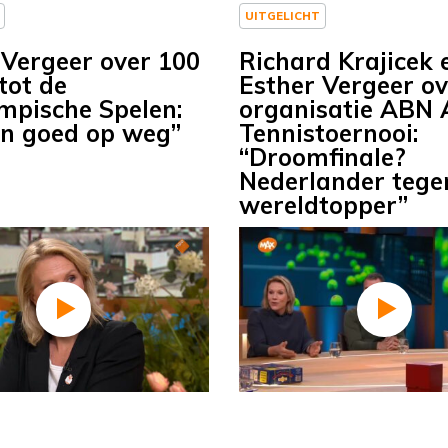
UITGELICHT
 Vergeer over 100
Richard Krajicek 
tot de
Esther Vergeer ov
mpische Spelen:
organisatie ABN
jn goed op weg”
Tennistoernooi:
“Droomfinale?
Nederlander tege
wereldtopper”