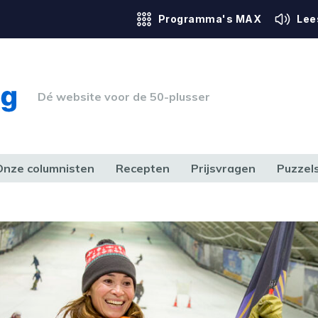
Programma's MAX
Lee
Dé website voor de 50-plusser
Onze columnisten
Recepten
Prijsvragen
Puzzel
ERK & RECHT
GEZONDHEID & SPORT
HUIS, TUIN & HOBBY
MEDIA & 