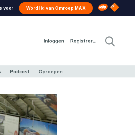
NPO Star
Omroep MAX
s voor
Word lid van Omroep MAX
Inloggen
Registreren
s
Podcast
Oproepen
CULTUUR
NATUUR & MILIEU
REIZEN & VERKEER