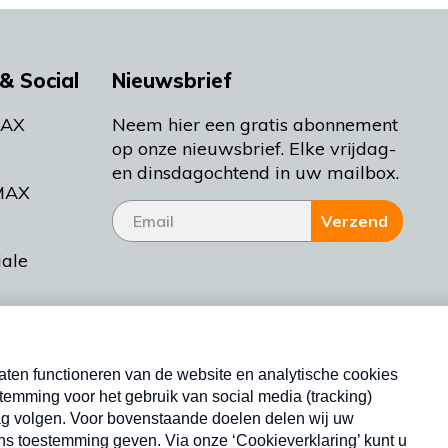
& Social
Nieuwsbrief
MAX
Neem hier een gratis abonnement
op onze nieuwsbrief. Elke vrijdag-
en dinsdagochtend in uw mailbox.
MAX
Verzend
iale
tieman
ctueel
Nieuwsbrief
d Bakt
Neem hier een gratis abonnement op onze