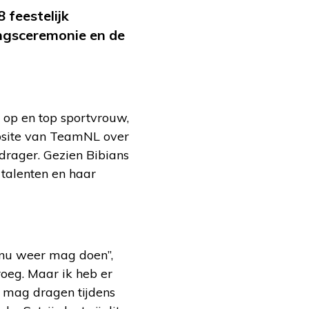
feestelijk
ingsceremonie en de
s op en top sportvrouw,
bsite van TeamNL over
drager. Gezien Bibians
 talenten en haar
t nu weer mag doen”,
roeg. Maar ik heb er
lag mag dragen tijdens