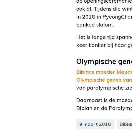
de openingsceremonie v
ook al. Tijdens die w
in 2018 in PyeongChan
banked slalom.
Het is lange tijd span
keer kanker bij haar g
Olympische gen
Bibians moeder Mau
Olympische genen va
van paralympische zit
Daarnaast is de moede
Bibian en de Paralymp
9 maart 2018
Bibia