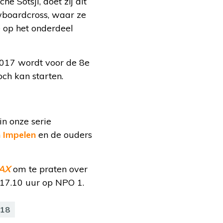
 Sotsji, doet zij dit
owboardcross, waar ze
 op het onderdeel
 2017 wordt voor de 8e
och kan starten.
in onze serie
 Impelen
en de ouders
MAX
om te praten over
17.10 uur op NPO 1.
018