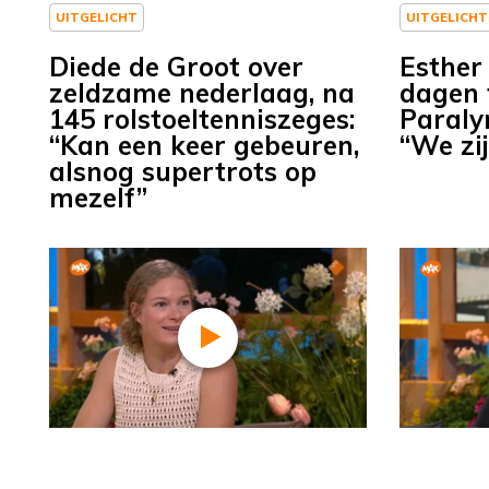
UITGELICHT
UITGELICHT
Diede de Groot over
Esther
zeldzame nederlaag, na
dagen 
145 rolstoeltenniszeges:
Paraly
“Kan een keer gebeuren,
“We zi
alsnog supertrots op
mezelf”