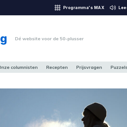
Programma's MAX
Lee
Dé website voor de 50-plusser
Onze columnisten
Recepten
Prijsvragen
Puzzel
ERK & RECHT
GEZONDHEID & SPORT
HUIS, TUIN & HOBBY
MEDIA & 