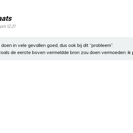
aats
om 12:21
en in vele gevallen goed, dus ook bij dit “probleem”.
zoals de eerste boven vermeldde bron zou doen vermoeden: ik pr