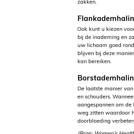
zakken.
Flankademhali
Ook kunt u kiezen voo
bij de inademing en za
uw lichaam goed rondg
blijven bij deze mani
kan bereiken.
Borstademhali
De laatste manier van 
en schouders. Wanneer
aangespannen om de bo
weg zitten waardoor h
doorbloeding verbeter
(Bron: Women’s Health