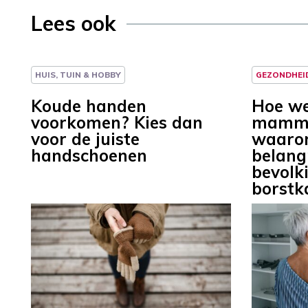
Lees ook
HUIS, TUIN & HOBBY
GEZONDHEI
Koude handen
Hoe we
voorkomen? Kies dan
mammo
voor de juiste
waarom
handschoenen
belang
bevolk
borstk