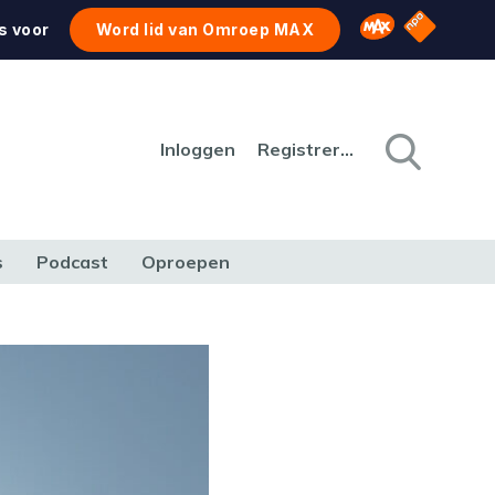
NPO Star
Omroep MAX
s voor
Word lid van Omroep MAX
Inloggen
Registreren
s
Podcast
Oproepen
CULTUUR
NATUUR & MILIEU
REIZEN & VERKEER