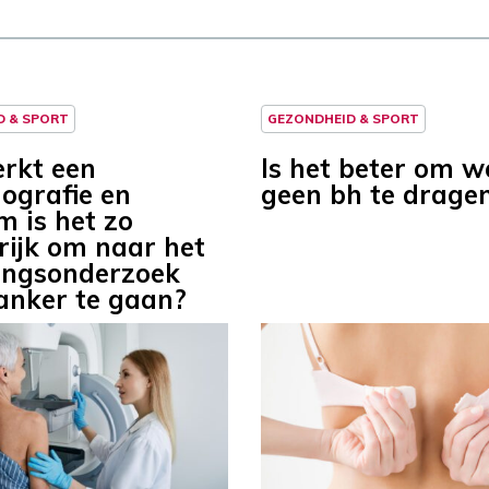
D & SPORT
GEZONDHEID & SPORT
rkt een
Is het beter om w
grafie en
geen bh te drage
 is het zo
rijk om naar het
ingsonderzoek
anker te gaan?