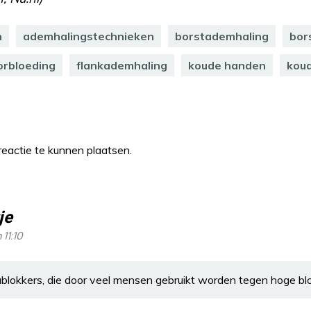
n
ademhalingstechnieken
borstademhaling
bor
orbloeding
flankademhaling
koude handen
koud
eactie te kunnen plaatsen.
je
 11:10
lokkers, die door veel mensen gebruikt worden tegen hoge bl