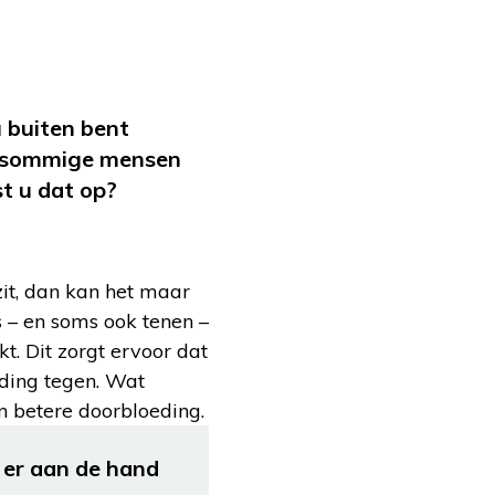
u buiten bent
ar sommige mensen
t u dat op?
it, dan kan het maar
rs – en soms ook tenen –
. Dit zorgt ervoor dat
eding tegen. Wat
n betere doorbloeding.
 er aan de hand