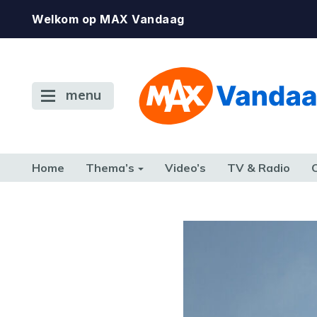
Welkom op MAX Vandaag
menu
Home
Thema’s
Video’s
TV & Radio
CONSUMENT
ETEN & DRINKEN
FAMILIE & RELATIE
GELD, W
TERUG NAAR TOEN