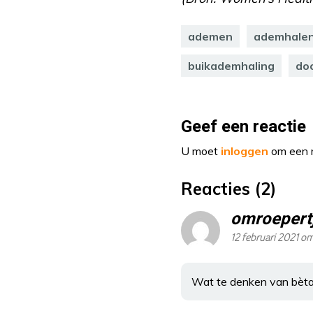
ademen
ademhale
buikademhaling
do
Geef een reactie
U moet
inloggen
om een r
Reacties (2)
omroepert
12 februari 2021 om
Wat te denken van bètab