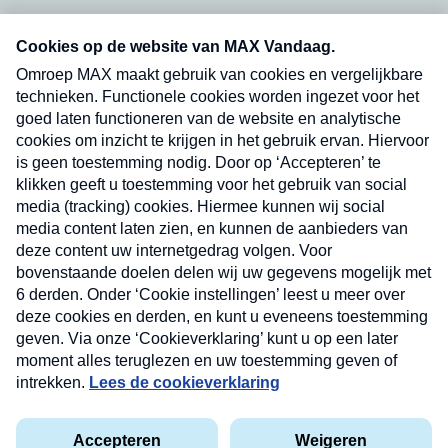
Neem hier een gratis abonnement op onze
nieuwsbrief. Elke vrijdag- en dinsdagochtend in
uw mailbox.
Verzend
Nieuwsbrief
Neem hier een gratis abonnement op onze
nieuwsbrief. Elke vrijdag- en dinsdagochtend in uw
mailbox.
Contact
Algemene voorwaarden
Privacyverklaring
Cookieverklaring