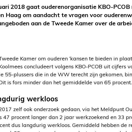
ruari 2018 gaat ouderenorganisatie KBO-PCOB
en Haag om aandacht te vragen voor ouderenwe
aangeboden aan de Tweede Kamer over de arbei
eede Kamer om ouderen ‘kansen te bieden in plaats 
er Koolmees concludeert volgens KBO-PCOB uit cijfers 
e 55-plussers die in de WW terecht zijn gekomen, bi
Dit is fors minder dan het gemiddelde van 65 procent.
angdurig werkloos
2017 zelf ook onderzoek gedaan, via het Meldpunt O
s 47 procent langer dan 2 jaar werkzoekend en 33 pro
rocent dus langdurig werkloos. Gemiddeld hebben de 