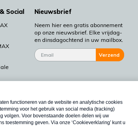
& Social
Nieuwsbrief
MAX
Neem hier een gratis abonnement
op onze nieuwsbrief. Elke vrijdag-
en dinsdagochtend in uw mailbox.
MAX
Verzend
iale
tieman
ctueel
Nieuwsbrief
d Bakt
Neem hier een gratis abonnement op onze
nieuwsbrief. Elke vrijdag- en dinsdagochtend in uw
mailbox.