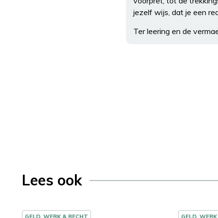
voorpret, tot de trekkin
jezelf wijs, dat je een r
Ter leering en de verma
Lees ook
GELD, WERK & RECHT
GELD, WERK