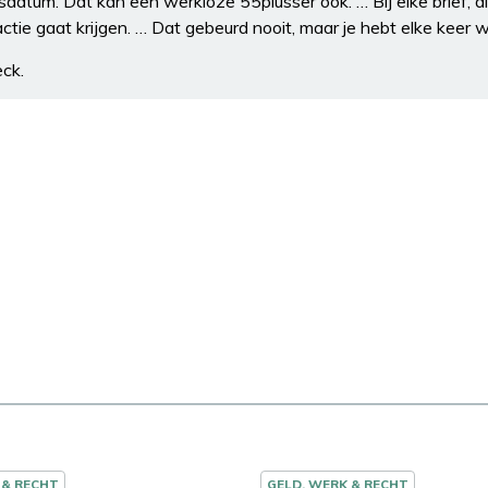
gsdatum. Dat kan een werkloze 55plusser ook. … Bij elke brief, di
eactie gaat krijgen. … Dat gebeurd nooit, maar je hebt elke keer 
eck.
 & RECHT
GELD, WERK & RECHT