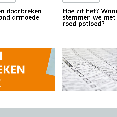
n doorbreken
Hoe zit het? Wa
 rond armoede
stemmen we met
rood potlood?