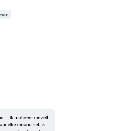
mer
e. … Ik motiveer mezelf
maar elke maand heb ik