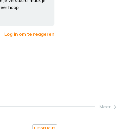
e je verstuurd, maak je
weer hoop.
Log in om te reageren
Meer
UITGELICHT