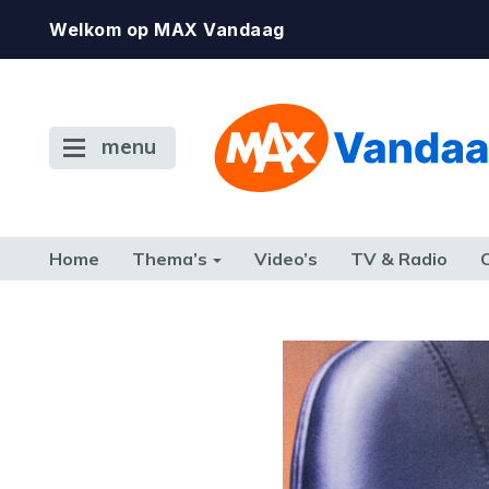
Welkom op MAX Vandaag
menu
Home
Thema’s
Video’s
TV & Radio
CONSUMENT
ETEN & DRINKEN
FAMILIE & RELATIE
GELD, W
TERUG NAAR TOEN