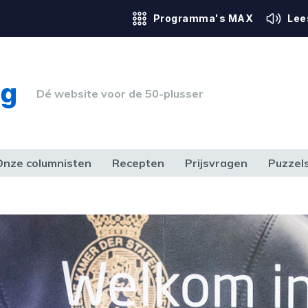
Programma's MAX
Lee
Dé website voor de 50-plusser
Onze columnisten
Recepten
Prijsvragen
Puzzel
ERK & RECHT
GEZONDHEID & SPORT
HUIS, TUIN & HOBBY
MEDIA & 