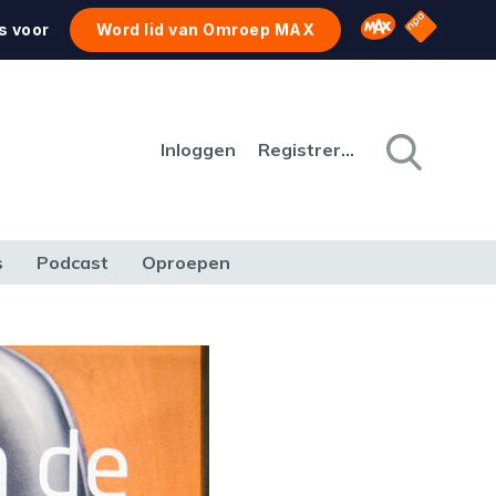
NPO Star
Omroep MAX
s voor
Word lid van Omroep MAX
Inloggen
Registreren
s
Podcast
Oproepen
CULTUUR
NATUUR & MILIEU
REIZEN & VERKEER