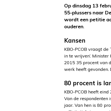
Op dinsdag 13 feb
55-plussers naar D
wordt een petitie 
ouderen
.
Kansen
KBO-PCOB vraagt de Tw
in te wrijven’. Minist
2015 35 procent van d
werk heeft gevonden. 
80 procent is l
KBO-PCOB heeft eind 
Van de respondenten i
jaar. Van hen is 80 p