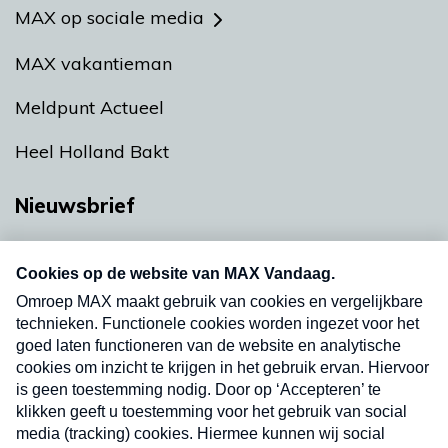
MAX op sociale media
MAX vakantieman
Meldpunt Actueel
Heel Holland Bakt
Nieuwsbrief
Neem hier een gratis abonnement op onze
nieuwsbrief. Elke vrijdag- en dinsdagochtend in
uw mailbox.
Verzend