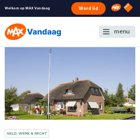
NPO S
Omroep 
Word lid
Welkom op MAX Vandaag
menu
GELD, WERK & RECHT