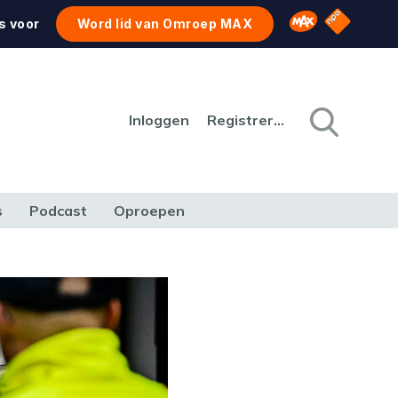
NPO Star
Omroep MAX
s voor
Word lid van Omroep MAX
Inloggen
Registreren
s
Podcast
Oproepen
CULTUUR
NATUUR & MILIEU
REIZEN & VERKEER