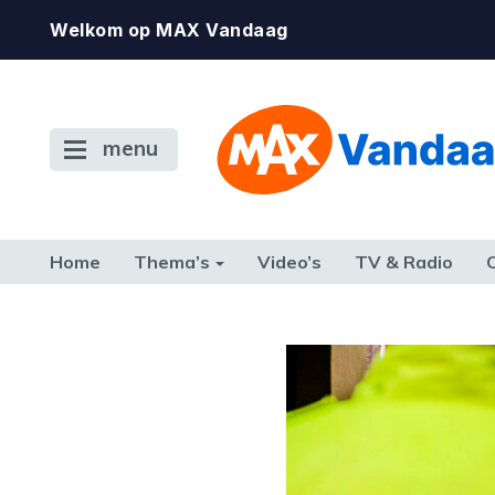
Welkom op MAX Vandaag
menu
Home
Thema’s
Video’s
TV & Radio
CONSUMENT
ETEN & DRINKEN
FAMILIE & RELATIE
GELD, W
TERUG NAAR TOEN