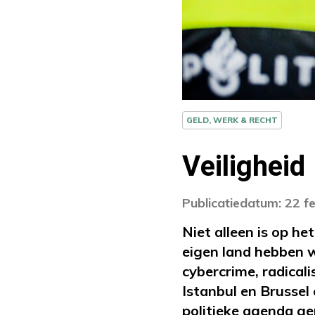
GELD, WERK & RECHT
Veiligheid
Publicatiedatum: 22 f
Niet alleen is op he
eigen land hebben w
cybercrime, radicali
Istanbul en Brussel
politieke agenda g