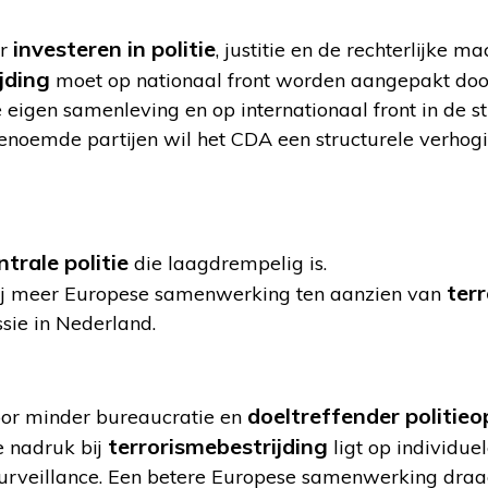
investeren in politie
er
, justitie en de rechterlijke ma
jding
moet op nationaal front worden aangepakt doo
e eigen samenleving en op internationaal front in de str
enoemde partijen wil het CDA een structurele verhog
ntrale politie
die laagdrempelig is.
ter
tij meer Europese samenwerking ten aanzien van
ssie in Nederland.
doeltreffender politie
oor minder bureaucratie en
terrorismebestrijding
e nadruk bij
ligt op individuel
rveillance. Een betere Europese samenwerking draagt