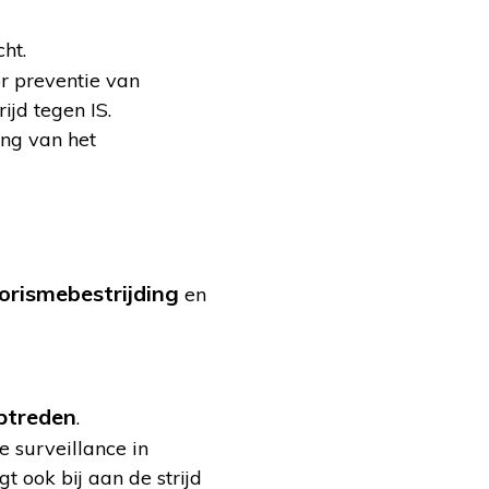
cht.
r preventie van
ijd tegen IS.
ing van het
rorismebestrijding
en
optreden
.
e surveillance in
 ook bij aan de strijd