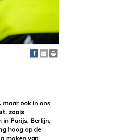
w, maar ook in ons
t, zoals
n Parijs, Berlijn,
ing hoog op de
ing maken van