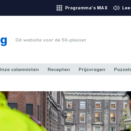
Programma's MAX
Lee
Dé website voor de 50-plusser
Onze columnisten
Recepten
Prijsvragen
Puzzel
ERK & RECHT
GEZONDHEID & SPORT
HUIS, TUIN & HOBBY
MEDIA & 