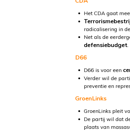
CDA
Het CDA gaat me
Terrorismebestri
radicalisering in d
Net als de eerderg
defensiebudget
.
D66
ce
D66 is voor een
Verder wil de par
preventie en repre
GroenLinks
GroenLinks pleit v
De partij wil dat d
plaats van massasu