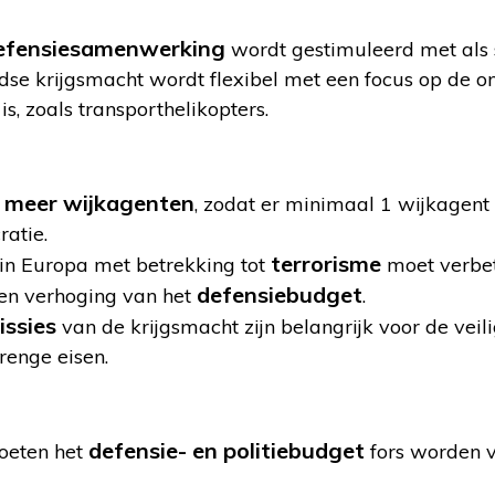
defensiesamenwerking
wordt gestimuleerd met als 
dse krijgsmacht wordt flexibel met een focus op de 
s, zoals transporthelikopters.
meer wijkagenten
r
, zodat er minimaal 1 wijkagent
atie.
terrorisme
n Europa met betrekking tot
moet verbet
defensiebudget
en verhoging van het
.
issies
van de krijgsmacht zijn belangrijk voor de ve
renge eisen.
defensie- en politiebudget
oeten het
fors worden 