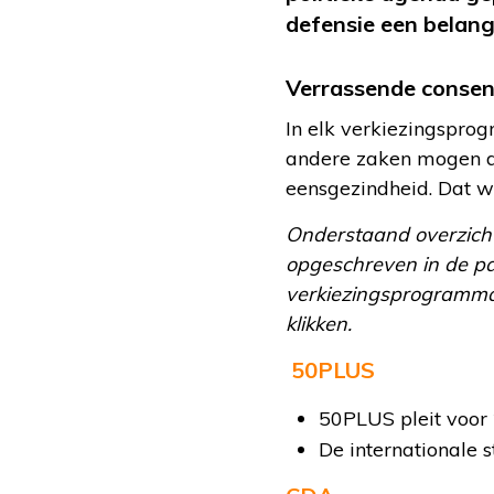
defensie een belang
Verrassende conse
In elk verkiezingspro
andere zaken mogen de
eensgezindheid. Dat wi
Onderstaand overzicht 
opgeschreven in de pa
verkiezingsprogramma’
klikken.
50PLUS
50PLUS pleit voor
De internationale s