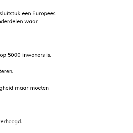
sluitstuk een Europees
onderdelen waar
 op 5000 inwoners is,
eren.
iligheid maar moeten
verhoogd.