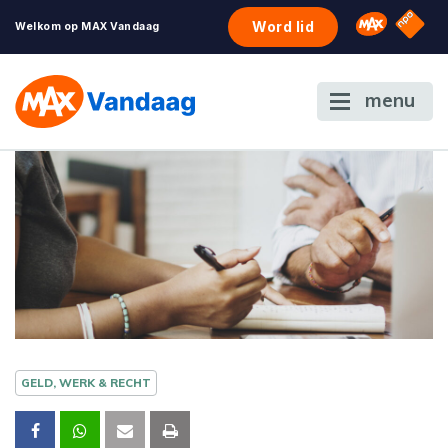
NPO S
Omroep 
Word lid
Welkom op MAX Vandaag
menu
GELD, WERK & RECHT