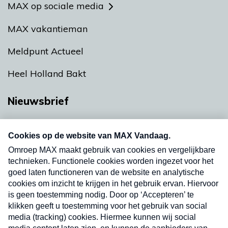
MAX op sociale media
MAX vakantieman
Meldpunt Actueel
Heel Holland Bakt
Nieuwsbrief
Neem hier een gratis abonnement op onze
nieuwsbrief. Elke vrijdag- en dinsdagochtend in
uw mailbox.
Verzend