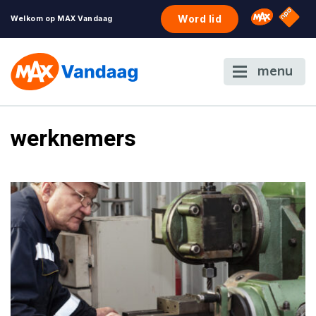
NPO S
Omroep 
Word lid
Welkom op MAX Vandaag
menu
werknemers