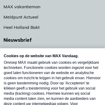
MAX vakantieman
Meldpunt Actueel
Heel Holland Bakt
Nieuwsbrief
Neem hier een gratis abonnement op onze
nieuwsbrief. Elke vrijdag- en dinsdagochtend in
uw mailbox.
Verzend