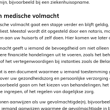
mijn, bijvoorbeeld bij een ziekenhuisopname.
en medische volmacht
sche volmacht gaat een stapje verder en blijft geldi
st. Meestal wordt dit opgesteld door een notaris, ma
n aan uw huisarts of zelf doen. Hier komen we later 
lmacht geeft u iemand de bevoegdheid om niet allee
re financiële handelingen uit te voeren, zoals het be
f het vertegenwoordigen bij instanties zoals de Belas
ht is een document waarmee u iemand toestemming 
over uw gezondheidszorg en persoonlijke verzorging al
jvoorbeeld gaan om het kiezen van behandelingen, het
ingrepen, of het regelen van dagelijkse zorg.
nen aanwijzen als uw gevolmachtigde(n), bijvoorbee
g iemand aanwijzen waarmee de gevolmachtigde in b