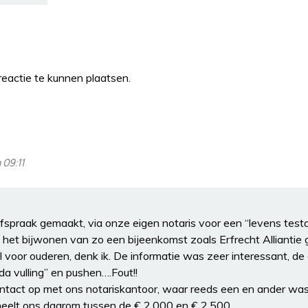
eactie te kunnen plaatsen.
 09:11
afspraak gemaakt, via onze eigen notaris voor een “levens tes
a het bijwonen van zo een bijeenkomst zoals Erfrecht Alliantie
al voor ouderen, denk ik. De informatie was zeer interessant, de
 vulling” en pushen….Fout!!
ntact op met ons notariskantoor, waar reeds een en ander was
cheelt ons daarom tussen de € 2.000 en € 2.500.