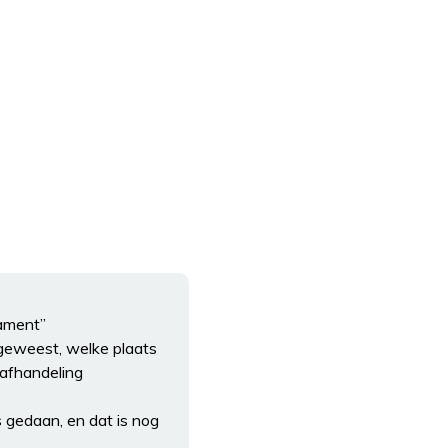
tament”
 geweest, welke plaats
 afhandeling
 gedaan, en dat is nog