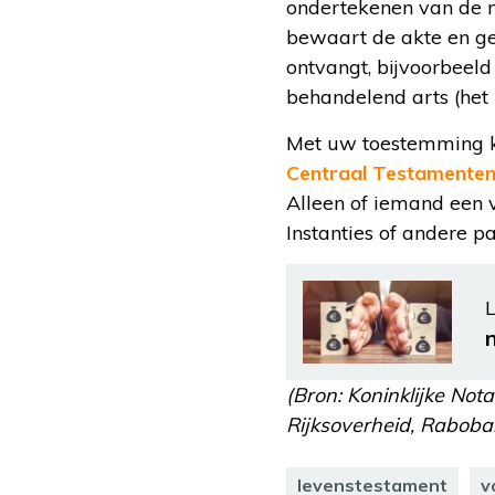
ondertekenen van de no
bewaart de akte en gee
ontvangt, bijvoorbeeld
behandelend arts (het
Met uw toestemming ka
Centraal Testamenten
Alleen of iemand een 
Instanties of andere p
L
(Bron: Koninklijke Nota
Rijksoverheid, Raboban
levenstestament
v