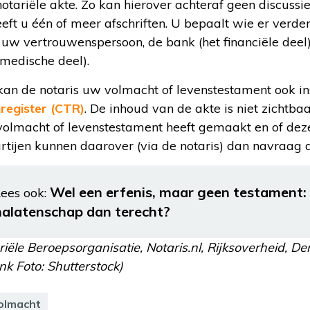
tariële akte. Zo kan hierover achteraf geen discussie
ft u één of meer afschriften. U bepaalt wie er verder
 uw vertrouwenspersoon, de bank (het financiële deel)
 medische deel).
n de notaris uw volmacht of levenstestament ook ins
register (CTR)
. De inhoud van de akte is niet zichtbaar
volmacht of levenstestament heeft gemaakt en of deze
artijen kunnen daarover (via de notaris) dan navraag 
Wel een erfenis, maar geen testament:
ees ook:
nalatenschap dan terecht?
riële Beroepsorganisatie, Notaris.nl, Rijksoverheid, De
k Foto: Shutterstock)
olmacht