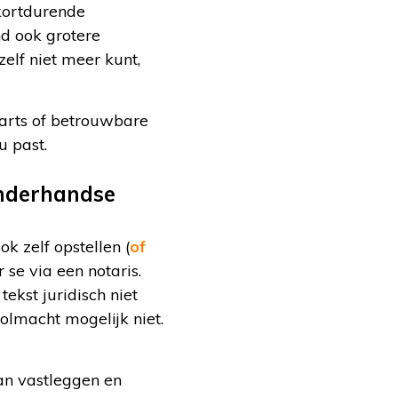
 kortdurende
nd ook grotere
elf niet meer kunt,
sarts of betrouwbare
u past.
onderhandse
 zelf opstellen (
of
er se via een notaris.
tekst juridisch niet
volmacht mogelijk niet.
an vastleggen en