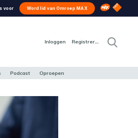
NPO Star
Omroep MAX
s voor
Word lid van Omroep MAX
Inloggen
Registreren
s
Podcast
Oproepen
CULTUUR
NATUUR & MILIEU
REIZEN & VERKEER