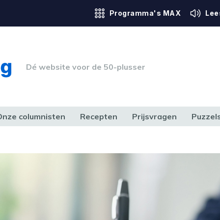
Programma's MAX
Lee
Dé website voor de 50-plusser
Onze columnisten
Recepten
Prijsvragen
Puzzel
ERK & RECHT
GEZONDHEID & SPORT
HUIS, TUIN & HOBBY
MEDIA & 