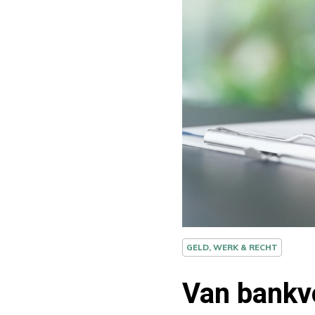
GELD, WERK & RECHT
Van bankvo