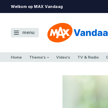
Welkom op MAX Vandaag
menu
Home
Thema’s
Video’s
TV & Radio
CONSUMENT
ETEN & DRINKEN
FAMILIE & RELATIE
GELD, W
TERUG NAAR TOEN