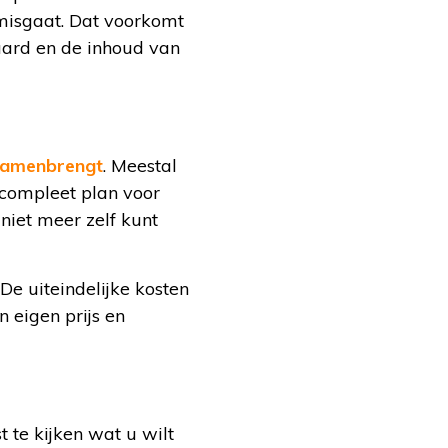
s misgaat. Dat voorkomt
aard en de inhoud van
 samenbrengt
. Meestal
 compleet plan voor
niet meer zelf kunt
e uiteindelijke kosten
n eigen prijs en
t te kijken wat u wilt