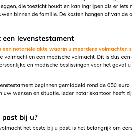
leggen, die toezicht houdt en kan ingrijpen als er iet
uwen binnen de familie. De kosten hangen af van de 
t een levenstestament
is een notariële akte waarin u meerdere volmachten
le volmacht en een medische volmacht. Dit is dus een
rsoonlijke en medische beslissingen voor het geval u 
venstestament beginnen gemiddeld rond de 650 euro. D
n uw wensen en situatie. Ieder notariskantoor heeft zij
past bij u?
lmacht het beste bij u past, is het belangrijk om eers