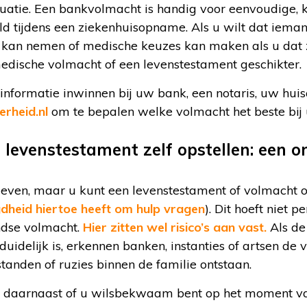
ituatie. Een bankvolmacht is handig voor eenvoudige,
ld tijdens een ziekenhuisopname. Als u wilt dat iema
n kan nemen of medische keuzes kan maken als u dat z
 medische volmacht of een levenstestament geschikter.
 informatie inwinnen bij uw bank, een notaris, uw hui
erheid.nl
om te bepalen welke volmacht het beste bij 
 levenstestament zelf opstellen: een 
ven, maar u kunt een levenstestament of volmacht ook
dheid hiertoe heeft om hulp vragen
). Dit hoeft niet p
ndse volmacht.
Hier zitten wel risico’s aan vast.
Als de 
duidelijk is, erkennen banken, instanties of artsen de 
anden of ruzies binnen de familie ontstaan.
rt daarnaast of u wilsbekwaam bent op het moment v