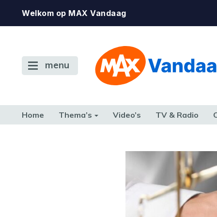
Welkom op MAX Vandaag
menu
Home
Thema’s
Video’s
TV & Radio
CONSUMENT
ETEN & DRINKEN
FAMILIE & RELATIE
GELD, W
TERUG NAAR TOEN