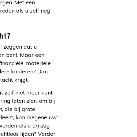
ingen. Met een
reden als u zelf nog
ht?
il zeggen dat u
en bent. Maar een
inanciële, materiële
dere kinderen? Dan
cht krijgt.
 zelf niet meer kunt.
ng laten zien, om bij
 die bij grote
rleent, kan diegene uw
orden als u ernstig
zichtloos lijden? Verder