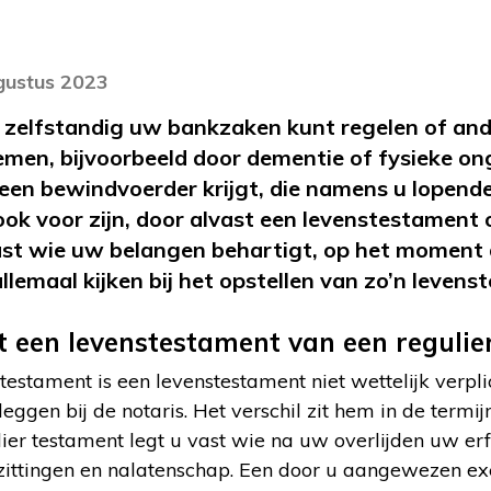
gustus 2023
r zelfstandig uw bankzaken kunt regelen of and
nemen, bijvoorbeeld door dementie of fysieke 
een bewindvoerder krijgt, die namens u lopend
ok voor zijn, door alvast een levenstestament op
 vast wie uw belangen behartigt, op het moment d
llemaal kijken bij het opstellen van zo’n leven
t een levenstestament van een regulie
 testament is een levenstestament niet wettelijk verpli
eggen bij de notaris. Het verschil zit hem in de term
lier testament legt u vast wie na uw overlijden uw e
ittingen en nalatenschap. Een door u aangewezen ex