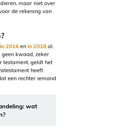
dieren, maar niet over
voor de rekening van
n?
in 2016
en
in 2018
al.
ak geen kwaad, zeker
 testament, geldt het
nstestament heeft
 dat een rechter iemand
andeling: wat
n?