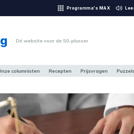
Programma's MAX
Lee
Dé website voor de 50-plusser
Onze columnisten
Recepten
Prijsvragen
Puzzel
ERK & RECHT
GEZONDHEID & SPORT
HUIS, TUIN & HOBBY
MEDIA & 