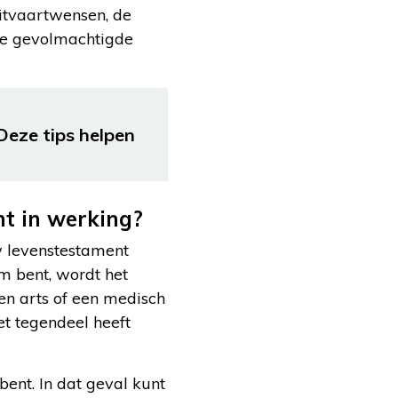
uitvaartwensen, de
De gevolmachtigde
Deze tips helpen
t in werking?
w levenstestament
m bent, wordt het
een arts of een medisch
et tegendeel heeft
ent. In dat geval kunt