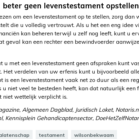
beter geen levenstestament opstellen
ezen om een levenstestament op te stellen, zorg dan 
lt die u volledig vertrouwt. Als u het een eng idee 
nanciën kan beheren terwijl u zelf nog leeft, kunt u er
dat geval kan een rechter een bewindvoerder aanwijz
at u met een levenstestament geen afspraken kunt vas
. Het verdelen van uw erfenis kunt u bijvoorbeeld all
ot is een levenstestament vaak net zo duur als een reg
u niet veel te besteden heeft, kan dat natuurlijk een f
iet wettelijk verplicht is.
gazine, Algemeen Dagblad, Juridisch Loket, Notaris.nl,
, Kennisplein Gehandicaptensector, DoeHetZelfNotaris
alatenschap
testament
wilsonbekwaam