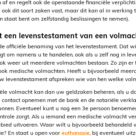
af en regelt ook de openstaande financiële verplicht
 ook dit soort zaken vast, maar dit kan al in werking t
in staat bent om zelfstandig beslissingen te nemen).
t een levenstestament van een volmac
de officiële benaming van het levenstestament. Dat w
t om namens u te handelen, ook als u zelf nog in lev
k weer uit meerdere volmachten bestaan. Zo zijn er f
 ook medische volmachten. Heeft u bijvoorbeeld meer
uw levenstestament afspreken wie van hen welke volma
ële volmacht kan dan uw geldzaken beheren, als u dat
contact opnemen met de bank en de notariële verklari
nnen. Eventueel kunt u nog een 3e persoon benoemen,
ontrole zorgt. Als u iemand een medische volmacht ve
ied uitvoeren. Waar wilt u bijvoorbeeld behandeld w
ie? En staat u open voor
euthanasie
, bij eventueel uit