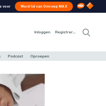
NPO Star
Omroep MAX
s voor
Word lid van Omroep MAX
Inloggen
Registreren
s
Podcast
Oproepen
CULTUUR
NATUUR & MILIEU
REIZEN & VERKEER