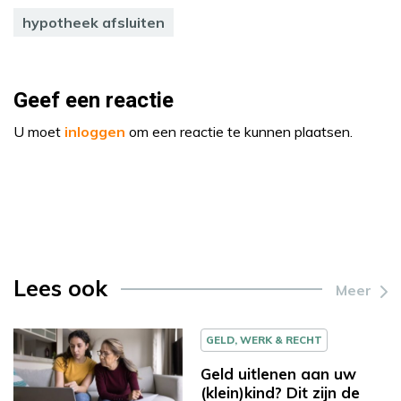
hypotheek afsluiten
Geef een reactie
U moet
inloggen
om een reactie te kunnen plaatsen.
Lees ook
Meer
GELD, WERK & RECHT
Geld uitlenen aan uw
(klein)kind? Dit zijn de