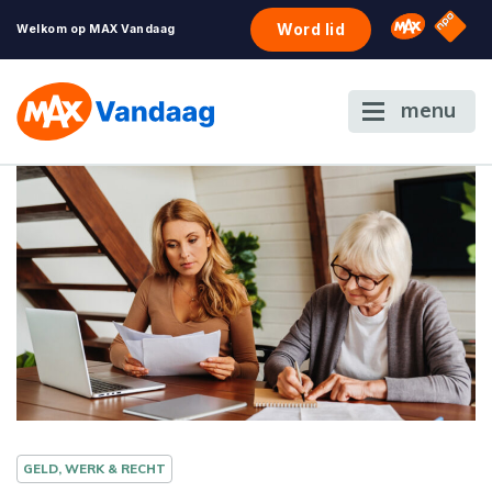
NPO S
Omroep 
Word lid
Welkom op MAX Vandaag
menu
GELD, WERK & RECHT