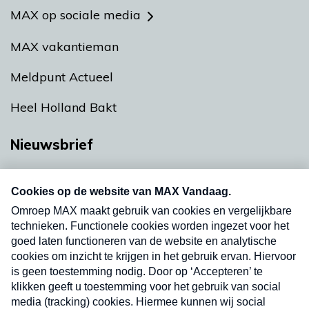
MAX op sociale media
MAX vakantieman
Meldpunt Actueel
Heel Holland Bakt
Nieuwsbrief
Neem hier een gratis abonnement op onze
nieuwsbrief. Elke vrijdag- en dinsdagochtend in
uw mailbox.
Verzend