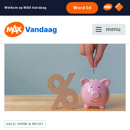
NPO S
Omroep 
Word lid
Welkom op MAX Vandaag
menu
GELD, WERK & RECHT