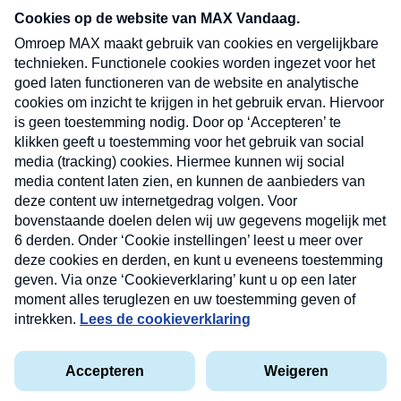
nieuwsbrief. Elke vrijdag- en dinsdagochtend in
uw mailbox.
Verzend
Nieuwsbrief
Neem hier een gratis abonnement op onze
nieuwsbrief. Elke vrijdag- en dinsdagochtend in uw
mailbox.
Contact
Algemene voorwaarden
Privacyverklaring
Cookieverklaring
Kwetsbaarheid melden
privacyverklaring