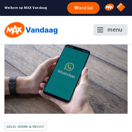
NPO S
Omroep 
Word lid
Welkom op MAX Vandaag
menu
GELD, WERK & RECHT