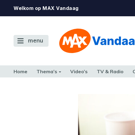
Welkom op MAX Vandaag
menu
Home
Thema’s
Video’s
TV & Radio
CONSUMENT
ETEN & DRINKEN
FAMILIE & RELATIE
GELD, W
TERUG NAAR TOEN