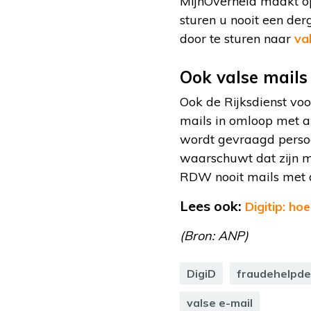
MijnOverheid maakt op
sturen u nooit een der
door te sturen naar
va
Ook valse mail
Ook de Rijksdienst vo
mails in omloop met a
wordt gevraagd persoo
waarschuwt dat zijn m
RDW nooit mails met d
Lees ook:
Digitip: ho
(Bron: ANP)
DigiD
fraudehelpd
valse e-mail