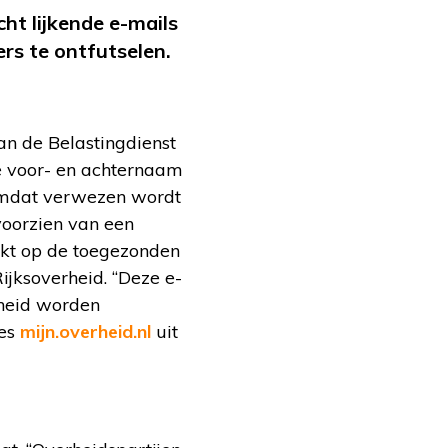
ht lijkende e-mails
s te ontfutselen.
an de Belastingdienst
e voor- en achternaam
 omdat verwezen wordt
voorzien van een
ikt op de toegezonden
ijksoverheid. “Deze e-
rheid worden
res
mijn.overheid.nl
uit