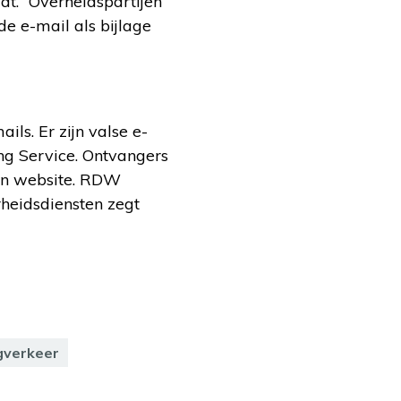
at. “Overheidspartijen
de e-mail als bijlage
s. Er zijn valse e-
ng Service. Ontvangers
een website. RDW
heidsdiensten zegt
gverkeer