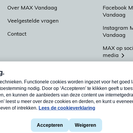
Over MAX Vandaag
Facebook 
Vandaag
Veelgestelde vragen
Instagram 
Contact
Vandaag
MAX op soc
media
MAX vakan
Meldpunt A
Heel Hollan
aarden
Privacyverklaring
Cookieverklaring