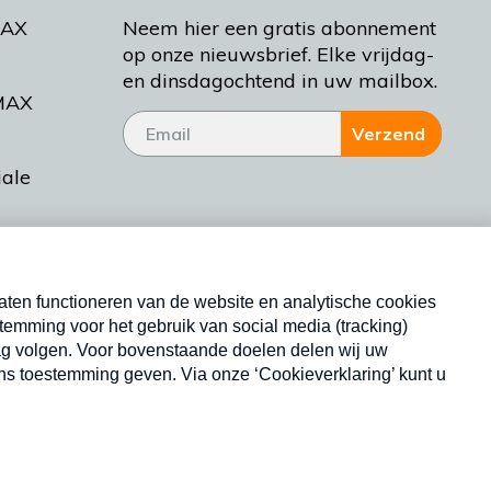
MAX
Neem hier een gratis abonnement
op onze nieuwsbrief. Elke vrijdag-
en dinsdagochtend in uw mailbox.
MAX
Verzend
iale
tieman
ctueel
Nieuwsbrief
d Bakt
Neem hier een gratis abonnement op onze
nieuwsbrief. Elke vrijdag- en dinsdagochtend in uw
mailbox.
Copyright © 2026 MAX Vandaag -
Omroep MAX