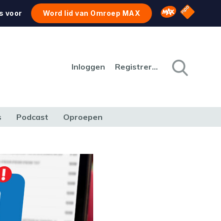
NPO Star
Omroep MAX
s voor
Word lid van Omroep MAX
Inloggen
Registreren
s
Podcast
Oproepen
CULTUUR
NATUUR & MILIEU
REIZEN & VERKEER