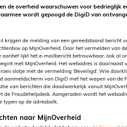
n de overheid waarschuwen voor bedrieglijk ec
Daarmee wordt gepoogd de DigiD van ontvanger
l krijgen de melding van een gereedstaand bericht v
richtenbox op MijnOverheid. Door het vermelden van d
e aanhef lijkt het e-mailbericht betrouwbaar, ook al
begint met MijnOverheid. Het webadres is daarnaast 
en slotje met de vermelding ‘Beveiligd’. Wie doorkl
jkend aanmeldscherm van DigiD met het wapen van de R
tatie van berichten die daadwerkelijk vanuit MijnOve
wt de Fraudehelpdesk. Aangeraden wordt het webad
 te typen op de adresbalk.
ichten naar MijnOverheid