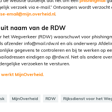
 de website duidelijk dat het om een
phishingmail
ga
gelijk verzoek via e-mail.” Ontvangers wordt verzocht 
lse-email@mijn.overheid.nl
.
s uit naam van de RDW
or het Wegverkeer (RDW) waarschuwt voor phishingmail
ls afzender info@mail.rdw.nl en als onderwerp Afdeli
nlijke gegevens te controleren en bij te werken op 
ailadressen eindigen op @rdw.nl. Net als andere over
ergelijke verzoeken te versturen.
e werkt MijnOverheid.
esk
MijnOverheid
RDW
Rijksdienst voor het We