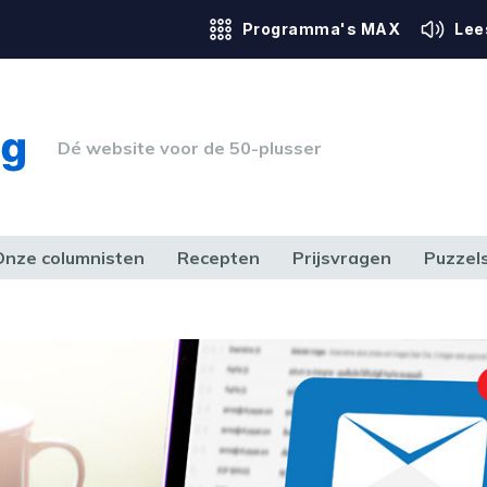
Programma's MAX
Lee
Dé website voor de 50-plusser
Onze columnisten
Recepten
Prijsvragen
Puzzel
ERK & RECHT
GEZONDHEID & SPORT
HUIS, TUIN & HOBBY
MEDIA & 