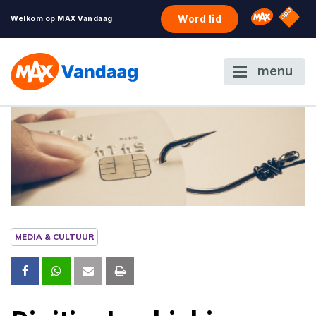
NPO S
Omroep 
Word lid
Welkom op MAX Vandaag
menu
MEDIA & CULTUUR