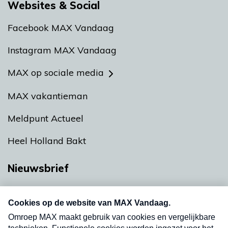
Websites & Social
Facebook MAX Vandaag
Instagram MAX Vandaag
MAX op sociale media
MAX vakantieman
Meldpunt Actueel
Heel Holland Bakt
Nieuwsbrief
Neem hier een gratis abonnement op onze
nieuwsbrief. Elke vrijdag- en dinsdagochtend in
uw mailbox.