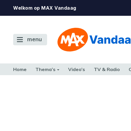
Welkom op MAX Vandaag
menu
Home
Thema’s
Video’s
TV & Radio
CONSUMENT
ETEN & DRINKEN
FAMILIE & RELATIE
GELD, W
TERUG NAAR TOEN