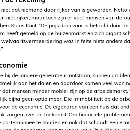
s niet dat niemand daar rijker van is geworden. Nett
 niet rijker, maar toch zijn er veel mensen van de ‘ou
ben. Klaas Knot: “De prijs daarvoor is betaald door de
ium heeft gemeld op de huizenmarkt en zich gigantisch
 welvaartsvermeerdering was in feite niets anders da
.”
economie
e bij de jongere generatie is ontstaan, kunnen probl
 namelijk aan het dalen en daardoor komen veel wonin
or dat mensen minder mobiel zijn op de arbeidsmarkt,
ijk bijna geen optie meer. Die immobiliteit op de arbe
 voor de economie. De eigenaren van een huis dat on
ok zorgen over de toekomst. Om financiële problemen 
e portemonnee te houden en ook dat schaadt een econo