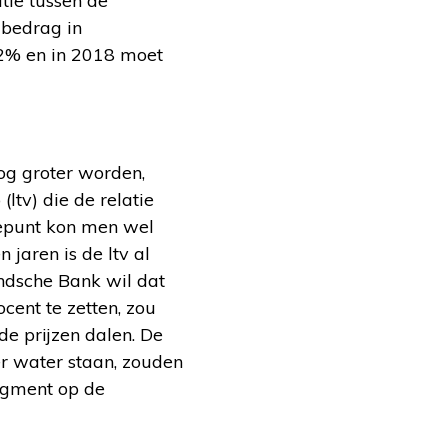
atie tussen de
 bedrag in
02% en in 2018 moet
og groter worden,
ltv) die de relatie
tepunt kon men wel
jaren is de ltv al
ndsche Bank wil dat
cent te zetten, zou
e prijzen dalen. De
r water staan, zouden
egment op de