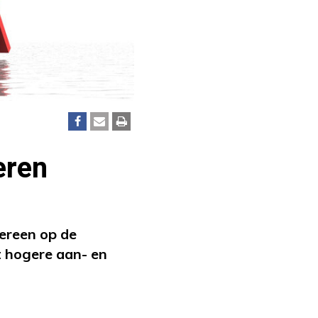
eren
dereen op de
t hogere aan- en