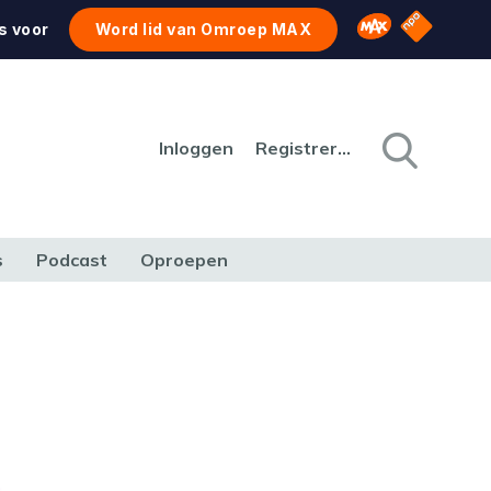
NPO Star
Omroep MAX
s voor
Word lid van Omroep MAX
Inloggen
Registreren
s
Podcast
Oproepen
CULTUUR
NATUUR & MILIEU
REIZEN & VERKEER