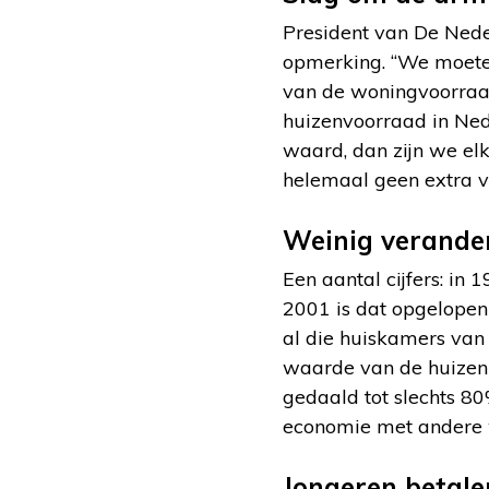
President van De Nede
opmerking. “We moeten 
van de woningvoorraa
huizenvoorraad in Ne
waard, dan zijn we el
helemaal geen extra 
Weinig verande
Een aantal cijfers: i
2001 is dat opgelopen
al die huiskamers va
waarde van de huizenm
gedaald tot slechts 8
economie met andere w
Jongeren betale