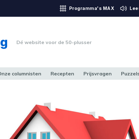
Programma's MAX
Lee
Dé website voor de 50-plusser
Onze columnisten
Recepten
Prijsvragen
Puzzel
ERK & RECHT
GEZONDHEID & SPORT
HUIS, TUIN & HOBBY
MEDIA & 