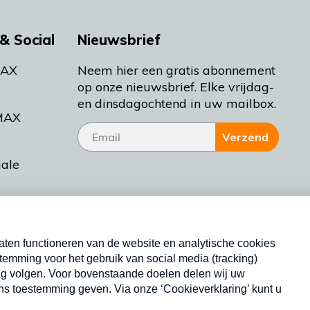
& Social
Nieuwsbrief
MAX
Neem hier een gratis abonnement
op onze nieuwsbrief. Elke vrijdag-
en dinsdagochtend in uw mailbox.
MAX
Verzend
iale
tieman
ctueel
Nieuwsbrief
d Bakt
Neem hier een gratis abonnement op onze
nieuwsbrief. Elke vrijdag- en dinsdagochtend in uw