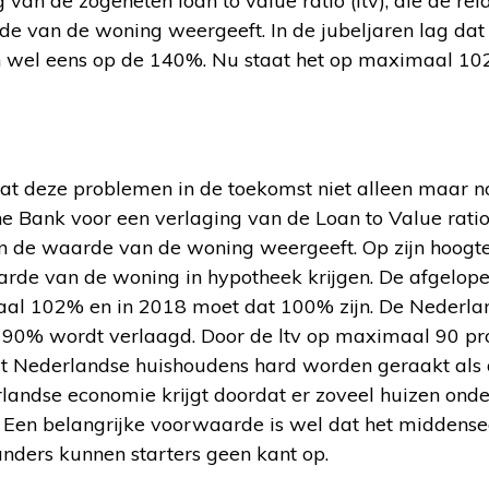
van de zogeheten loan to value ratio (ltv), die de rel
e van de woning weergeeft. In de jubeljaren lag dat
en wel eens op de 140%. Nu staat het op maximaal 1
at deze problemen in de toekomst niet alleen maar n
 Bank voor een verlaging van de Loan to Value ratio (
n de waarde van de woning weergeeft. Op zijn hoog
de van de woning in hypotheek krijgen. De afgelopen 
al 102% en in 2018 moet dat 100% zijn. De Nederla
ot 90% wordt verlaagd. Door de ltv op maximaal 90 pro
Nederlandse huishoudens hard worden geraakt als d
landse economie krijgt doordat er zoveel huizen onde
 Een belangrijke voorwaarde is wel dat het middens
anders kunnen starters geen kant op.