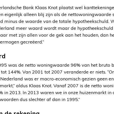
rlandsche Bank Klaas Knot plaatst wel kanttekeninge
eigenlijk alleen blij zijn als de nettowoningwaarde s
d minus de waarde van de totale hypotheekschuld. W
derland meer waard wordt maar de hypotheekschuld
kaar met zijn allen voor de gek aan het houden, dan 
vermogen gecreëerd.”
rd
n 1995 was de netto woningwaarde 96% van het bruto b
 tot 144%. Van 2001 tot 2007 veranderde er niets. “O
n Nederland was er macro-economisch gezien geen e
arkt,” aldus Klaas Knot. Vanaf 2007 is de netto wo
0% in 2013. In 2013 waren we in onze huizenmarkt in
oorden dus slechter af dan in 1995.”
n de rekening