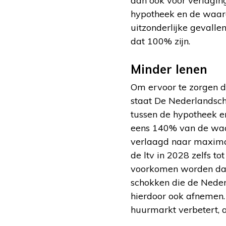
dan ook voor verlaging 
hypotheek en de waard
uitzonderlijke gevall
dat 100% zijn.
Minder lenen
Om ervoor te zorgen d
staat De Nederlandsche
tussen de hypotheek e
eens 140% van de waar
verlaagd naar maxima
de ltv in 2028 zelfs t
voorkomen worden dat 
schokken die de Neder
hierdoor ook afnemen.
huurmarkt verbetert, 