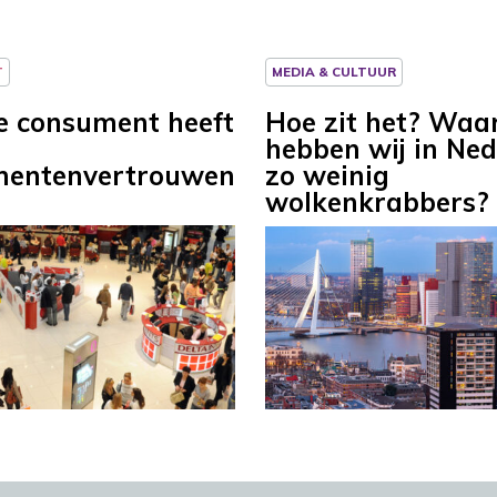
T
MEDIA & CULTUUR
e consument heeft
Hoe zit het? Wa
hebben wij in Ne
mentenvertrouwen
zo weinig
wolkenkrabbers?