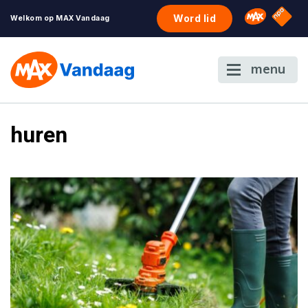
NPO S
Omroep 
Word lid
Welkom op MAX Vandaag
menu
huren