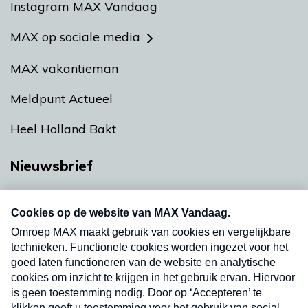
Instagram MAX Vandaag
MAX op sociale media
MAX vakantieman
Meldpunt Actueel
Heel Holland Bakt
Nieuwsbrief
Neem hier een gratis abonnement op onze
nieuwsbrief. Elke vrijdag- en dinsdagochtend in
uw mailbox.
Verzend