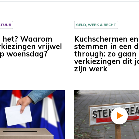
LTUUR
GELD, WERK & RECHT
t het? Waarom
Kuchschermen en
rkiezingen vrijwel
stemmen in een d
 op woensdag?
through: zo gaan
verkiezingen dit j
zijn werk