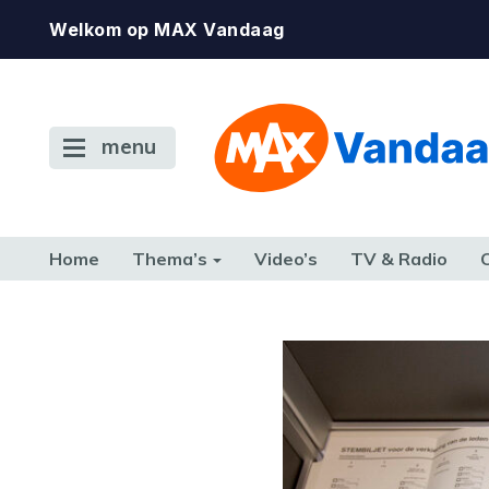
Welkom op MAX Vandaag
menu
Home
Thema’s
Video’s
TV & Radio
CONSUMENT
ETEN & DRINKEN
FAMILIE & RELATIE
GELD, W
TERUG NAAR TOEN