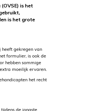
 (OVSE) is het
gebruikt,
en is het grote
ij heeft gekregen van
t formulier, is ook de
door hebben sommige
extra moeilijk ervaren.
ehandicapten het recht
 tijdens de jongste