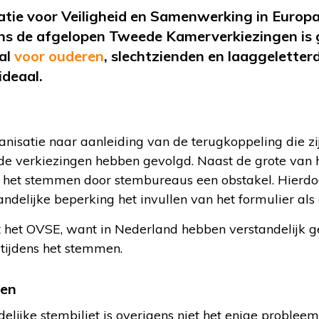
tie voor Veiligheid en Samenwerking in Europa
dens de afgelopen Tweede Kamerverkiezingen is 
al
voor ouderen
, slechtzienden en laaggeletterd
ideaal.
anisatie naar aanleiding van de terugkoppeling die z
e verkiezingen hebben gevolgd. Naast de grote van he
ij het stemmen door stembureaus een obstakel. Hier
delijke beperking het invullen van het formulier als 
dt het OVSE, want in Nederland hebben verstandelijk g
tijdens het stemmen.
men
elijke stembiljet is overigens niet het enige probleem