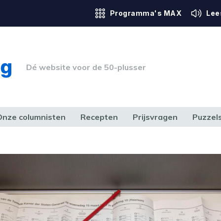
Programma's MAX
Lee
Dé website voor de 50-plusser
Onze columnisten
Recepten
Prijsvragen
Puzzel
ERK & RECHT
GEZONDHEID & SPORT
HUIS, TUIN & HOBBY
MEDIA & 