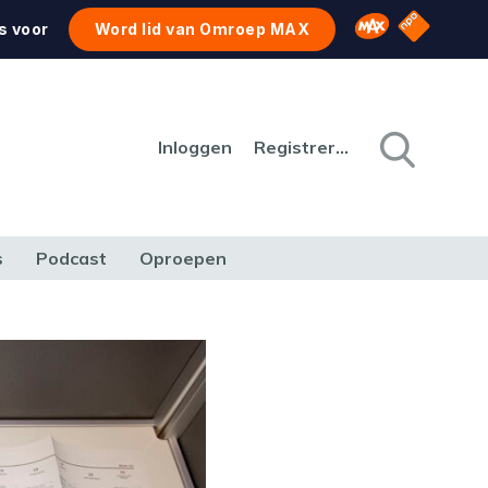
NPO Star
Omroep MAX
s voor
Word lid van Omroep MAX
Inloggen
Registreren
s
Podcast
Oproepen
CULTUUR
NATUUR & MILIEU
REIZEN & VERKEER