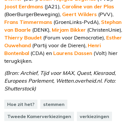
Joost Eerdmans
(JA21),
Caroline van der Plas
(BoerBurgerBeweging),
Geert Wilders
(PVV),
Frans Timmermans
(GroenLinks-PvdA),
Stephan
van Baarle
(DENK),
Mirjam Bikker
(ChristenUnie),
Thierry Baudet
(Forum voor Democratie),
Esther
Ouwehand
(Partij voor de Dieren),
Henri
Bontenbal
(CDA) en
Laurens Dassen
(Volt) hier
terugkijken.
(Bron: Archief, Tijd voor MAX, Quest, Kiesraad,
Europees Parlement, Wetten.overheid.nl. Foto:
Shutterstock)
Hoe zit het?
stemmen
Tweede Kamerverkiezingen
verkiezingen