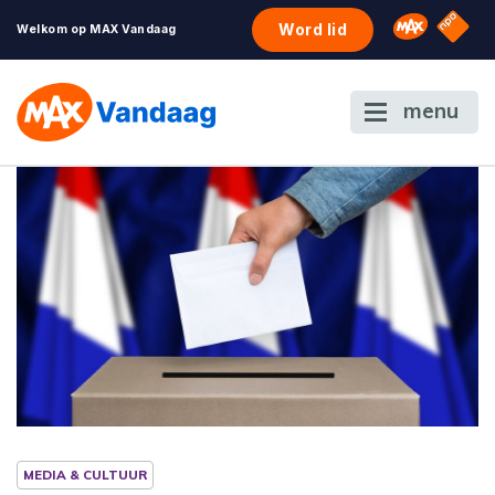
NPO S
Omroep 
Word lid
Welkom op MAX Vandaag
menu
MEDIA & CULTUUR