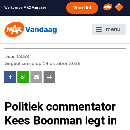
NPO S
Omroep 
Word lid
Welkom op MAX Vandaag
menu
Duur 18:58
Gepubliceerd op 14 oktober 2025
Politiek commentator
Kees Boonman legt in