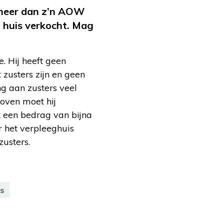
t meer dan z’n AOW
n huis verkocht. Mag
e. Hij heeft geen
t zusters zijn en geen
ng aan zusters veel
boven moet hij
at een bedrag van bijna
r het verpleeghuis
zusters.
is