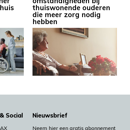
ner
omstandigheden bij
huis
thuiswonende ouderen
die meer zorg nodig
hebben
& Social
Nieuwsbrief
MAX
Neem hier een gratis abonnement