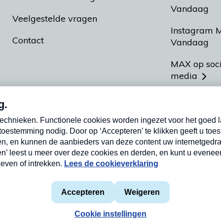
Vandaag
Veelgestelde vragen
Instagram 
Contact
Vandaag
MAX op soc
media
MAX vakan
Meldpunt A
Heel Hollan
aarden
Privacyverklaring
Cookieverklaring