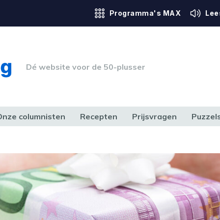
Programma's MAX
Lee
Dé website voor de 50-plusser
Onze columnisten
Recepten
Prijsvragen
Puzzel
ERK & RECHT
GEZONDHEID & SPORT
HUIS, TUIN & HOBBY
MEDIA & 