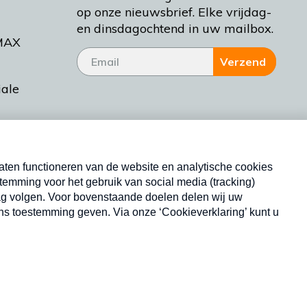
op onze nieuwsbrief. Elke vrijdag-
en dinsdagochtend in uw mailbox.
MAX
Verzend
iale
tieman
ctueel
Nieuwsbrief
d Bakt
Neem hier een gratis abonnement op onze
nieuwsbrief. Elke vrijdag- en dinsdagochtend in uw
mailbox.
Copyright © 2026 MAX Vandaag -
Omroep MAX
privacyverklaring