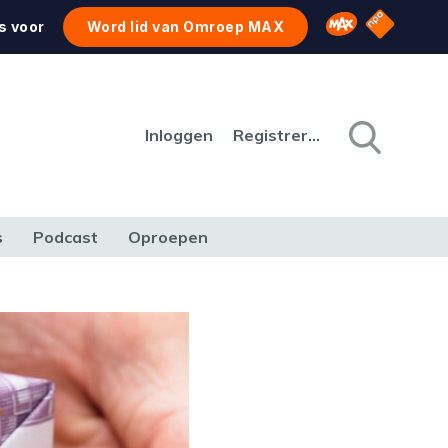
NPO Star
Omroep MAX
s voor
Word lid van Omroep MAX
Inloggen
Registreren
s
Podcast
Oproepen
CULTUUR
NATUUR & MILIEU
REIZEN & VERKEER