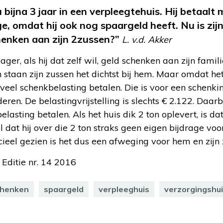
u bijna 3 jaar in een verpleegtehuis. Hij betaal
ge, omdat hij ook nog spaargeld heeft. Nu is zij
henken aan zijn 2zussen?”
L. v.d. Akker
r, als hij dat zelf wil, geld schenken aan zijn famili
an staan zijn zussen het dichtst bij hem. Maar omdat he
 veel schenkbelasting betalen. Die is voor een schenki
eren. De belastingvrijstelling is slechts € 2.122. Daar
lasting betalen. Als het huis dik 2 ton oplevert, is d
l dat hij over die 2 ton straks geen eigen bijdrage voo
cieel gezien is het dus een afweging voor hem en zijn 
 Editie nr. 14 2016
chenken
spaargeld
verpleeghuis
verzorgingshu