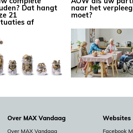
 uw complete
AOW als uw part
uden? Dat hangt
naar het verpleeg
ze 21
moet?
tuaties af
Over MAX Vandaag
Websites 
Over MAX Vandaag
Facebook 