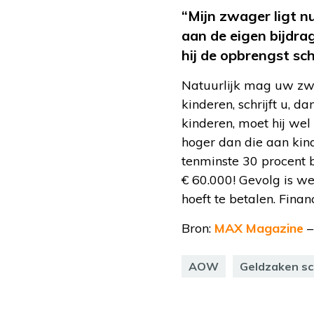
“Mijn zwager ligt n
aan de eigen bijdra
hij de opbrengst sc
Natuurlijk mag uw zwage
kinderen, schrijft u, d
kinderen, moet hij wel
hoger dan die aan kind
tenminste 30 procent be
€ 60.000! Gevolg is we
hoeft te betalen. Finan
Bron:
MAX Magazine
–
AOW
Geldzaken s