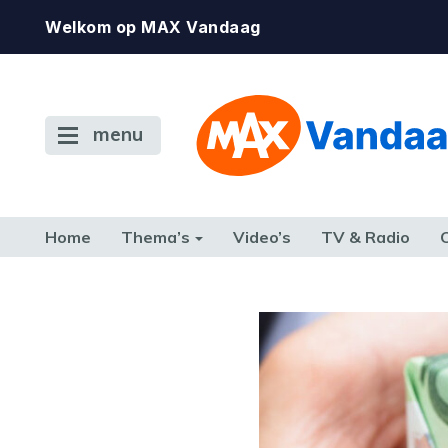
Welkom op MAX Vandaag
menu
Home
Thema’s
Video’s
TV & Radio
CONSUMENT
ETEN & DRINKEN
FAMILIE & RELATIE
GELD, W
TERUG NAAR TOEN