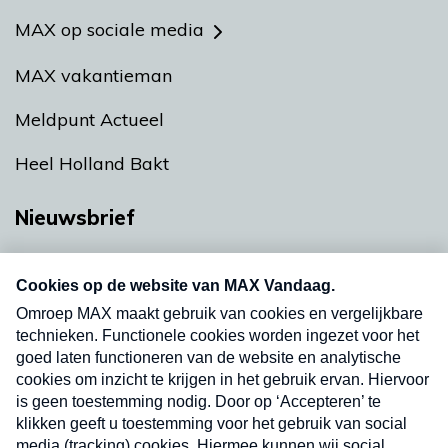
MAX op sociale media
MAX vakantieman
Meldpunt Actueel
Heel Holland Bakt
Nieuwsbrief
Neem hier een gratis abonnement op onze
nieuwsbrief. Elke vrijdag- en dinsdagochtend in
uw mailbox.
Verzend