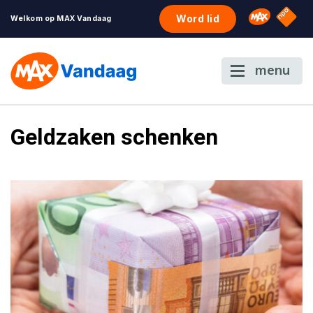
NPO S
Omroep 
Word lid
Welkom op MAX Vandaag
menu
Geldzaken schenken