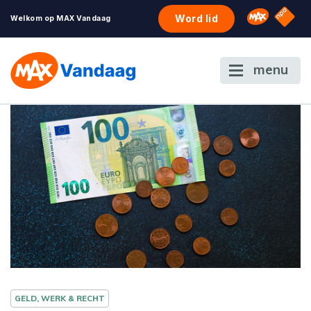
NPO S
Omroep 
Word lid
Welkom op MAX Vandaag
menu
GELD, WERK & RECHT