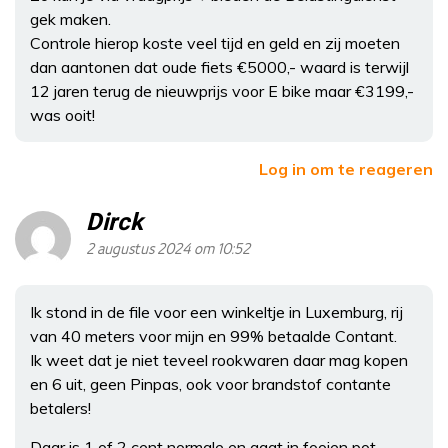
gek maken.
Controle hierop koste veel tijd en geld en zij moeten
dan aantonen dat oude fiets €5000,- waard is terwijl
12 jaren terug de nieuwprijs voor E bike maar €3199,-
was ooit!
Log in om te reageren
Dirck
2 augustus 2024 om 10:52
Ik stond in de file voor een winkeltje in Luxemburg, rij
van 40 meters voor mijn en 99% betaalde Contant.
Ik weet dat je niet teveel rookwaren daar mag kopen
en 6 uit, geen Pinpas, ook voor brandstof contante
betalers!
Daar is 1 of 2 cent normale en gaat in fooien pot