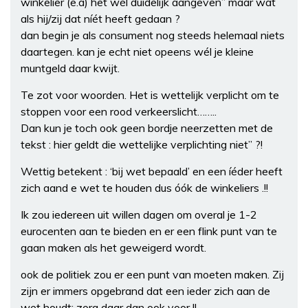
winkelier (e.a) het wél duidelijk aangeven” maar wat
als hij/zij dat níét heeft gedaan ?
dan begin je als consument nog steeds helemaal niets
daartegen. kan je echt niet opeens wél je kleine
muntgeld daar kwijt.
Te zot voor woorden. Het is wettelijk verplicht om te
stoppen voor een rood verkeerslicht……..
Dan kun je toch ook geen bordje neerzetten met de
tekst : hier geldt die wettelijke verplichting niet” ?!
Wettig betekent : ‘bij wet bepaald’ en een íéder heeft
zich aand e wet te houden dus óók de winkeliers .!!
Ik zou iedereen uit willen dagen om overal je 1-2
eurocenten aan te bieden en er een flink punt van te
gaan maken als het geweigerd wordt.
ook de politiek zou er een punt van moeten maken. Zij
zijn er immers opgebrand dat een ieder zich aan de
wet houdt; zorg daar dan ook voor !!