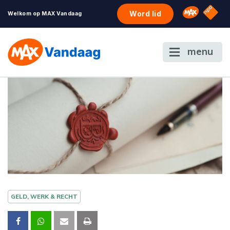
NPO S
Omroep 
Word lid
Welkom op MAX Vandaag
menu
GELD, WERK & RECHT