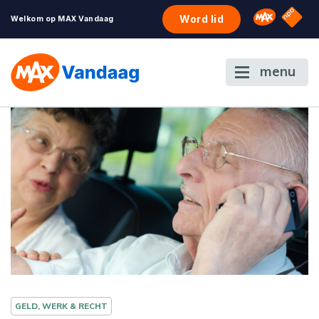
NPO S
Omroep 
Word lid
Welkom op MAX Vandaag
menu
GELD, WERK & RECHT