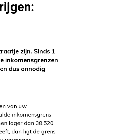
ijgen:
aatje zijn. Sinds 1
 de inkomensgrenzen
aten dus onnodig
len van uw
aalde inkomensgrens
omen lager dan 38.520
eft, dan ligt de grens
uw vermogen