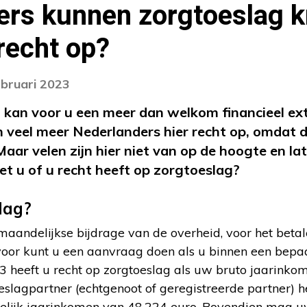
rs kunnen zorgtoeslag kr
 recht op?
ebruari 2023
 kan voor u een meer dan welkom financieel extr
n veel meer Nederlanders hier recht op, omdat
 Maar velen zijn hier niet van op de hoogte en l
et u of u recht heeft op zorgtoeslag?
lag?
 maandelijkse bijdrage van de overheid, voor het beta
voor kunt u een aanvraag doen als u binnen een bep
23 heeft u recht op zorgtoeslag als uw bruto jaarink
oeslagpartner (echtgenoot of geregistreerde partner) he
lijk jaarinkomen van 48.224 euro. Bovendien mag 