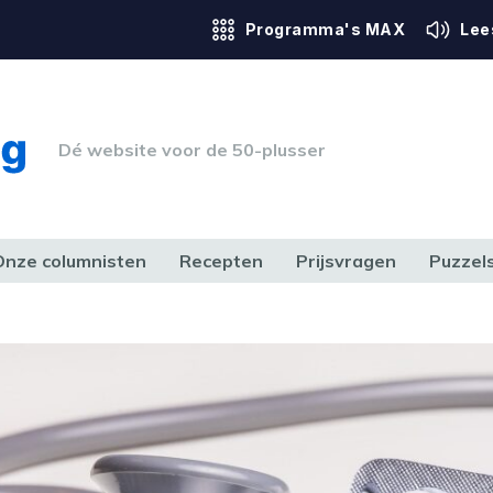
Programma's MAX
Lee
Dé website voor de 50-plusser
Onze columnisten
Recepten
Prijsvragen
Puzzel
ERK & RECHT
GEZONDHEID & SPORT
HUIS, TUIN & HOBBY
MEDIA & 