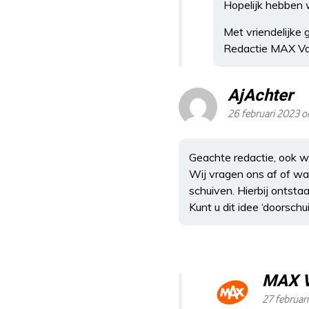
Hopelijk hebben 
Met vriendelijke 
Redactie MAX V
AjAchter
26 februari 2023 o
Geachte redactie, ook w
Wij vragen ons af of wan
schuiven. Hierbij ontsta
Kunt u dit idee ‘doorsch
MAX 
27 februar