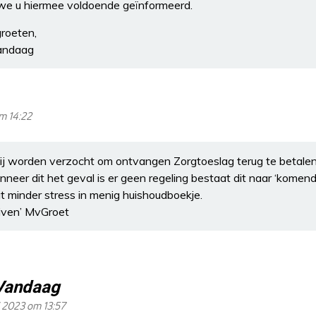
we u hiermee voldoende geïnformeerd.
groeten,
andaag
m 14:22
ij worden verzocht om ontvangen Zorgtoeslag terug te betalen
neer dit het geval is er geen regeling bestaat dit naar ‘komende’
at minder stress in menig huishoudboekje.
uiven’ MvGroet
Vandaag
i 2023 om 13:57