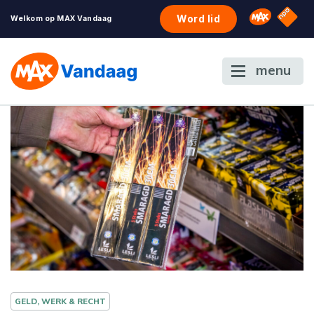
NPO S
Omroep 
Word lid
Welkom op MAX Vandaag
menu
GELD, WERK & RECHT