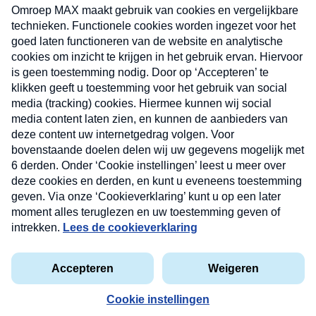
uw mailbox.
Verzend
Nieuwsbrief
Neem hier een gratis abonnement op onze
nieuwsbrief. Elke vrijdag- en dinsdagochtend in uw
mailbox.
Contact
Algemene voorwaarden
Privacyverklaring
Cookieverklaring
Kwetsbaarheid melden
privacyverklaring
Copyright © 2026 MAX Vandaag -
Omroep MAX