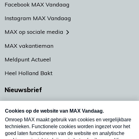
Facebook MAX Vandaag
Instagram MAX Vandaag
MAX op sociale media
MAX vakantieman
Meldpunt Actueel
Heel Holland Bakt
Nieuwsbrief
Neem hier een gratis abonnement op onze
nieuwsbrief. Elke vrijdag- en dinsdagochtend in
uw mailbox.
Verzend