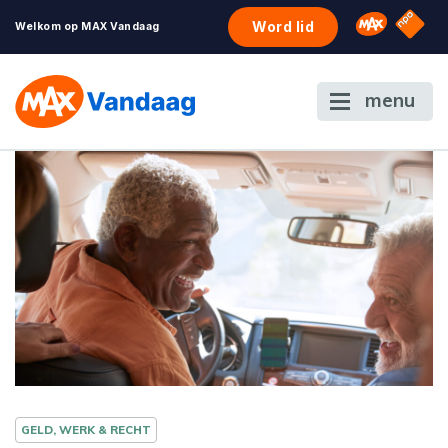
NPO S
Omroep 
Word lid
Welkom op MAX Vandaag
menu
GELD, WERK & RECHT