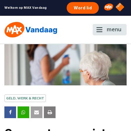
NPO S
Omroep 
Word lid
Welkom op MAX Vandaag
menu
GELD, WERK & RECHT