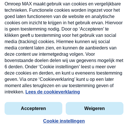
uw mailbox.
Verzend
Nieuwsbrief
Neem hier een gratis abonnement op onze
nieuwsbrief. Elke vrijdag- en dinsdagochtend in uw
mailbox.
Contact
Algemene voorwaarden
Privacyverklaring
Cookieverklaring
Kwetsbaarheid melden
privacyverklaring
Copyright © 2026 MAX Vandaag -
Omroep MAX