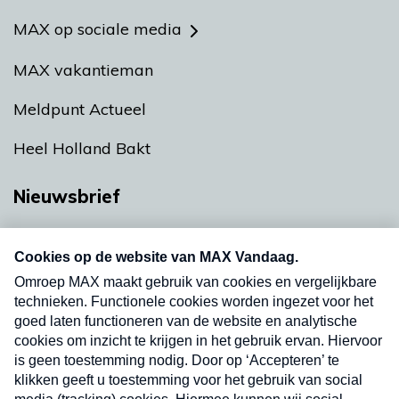
MAX op sociale media
MAX vakantieman
Meldpunt Actueel
Heel Holland Bakt
Nieuwsbrief
Neem hier een gratis abonnement op onze
nieuwsbrief. Elke vrijdag- en dinsdagochtend in
uw mailbox.
Verzend