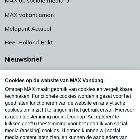
MAX op sociale media
MAX vakantieman
Meldpunt Actueel
Heel Holland Bakt
Nieuwsbrief
Neem hier een gratis abonnement op onze
nieuwsbrief. Elke vrijdag- en dinsdagochtend in
uw mailbox.
Verzend