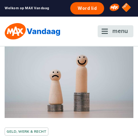
NPO S
Omroep 
Word lid
Welkom op MAX Vandaag
menu
GELD, WERK & RECHT