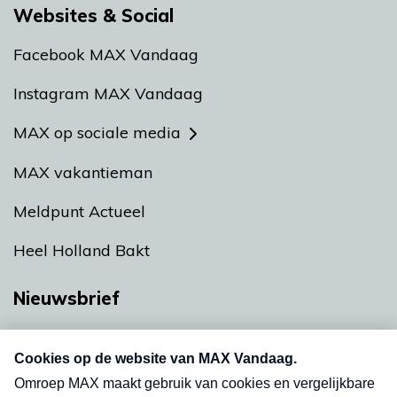
Websites & Social
Facebook MAX Vandaag
Instagram MAX Vandaag
MAX op sociale media
MAX vakantieman
Meldpunt Actueel
Heel Holland Bakt
Nieuwsbrief
Neem hier een gratis abonnement op onze
nieuwsbrief. Elke vrijdag- en dinsdagochtend in
uw mailbox.