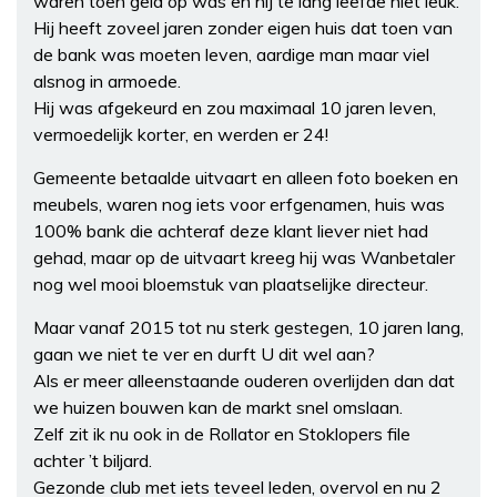
waren toen geld op was en hij te lang leefde niet leuk.
Hij heeft zoveel jaren zonder eigen huis dat toen van
de bank was moeten leven, aardige man maar viel
alsnog in armoede.
Hij was afgekeurd en zou maximaal 10 jaren leven,
vermoedelijk korter, en werden er 24!
Gemeente betaalde uitvaart en alleen foto boeken en
meubels, waren nog iets voor erfgenamen, huis was
100% bank die achteraf deze klant liever niet had
gehad, maar op de uitvaart kreeg hij was Wanbetaler
nog wel mooi bloemstuk van plaatselijke directeur.
Maar vanaf 2015 tot nu sterk gestegen, 10 jaren lang,
gaan we niet te ver en durft U dit wel aan?
Als er meer alleenstaande ouderen overlijden dan dat
we huizen bouwen kan de markt snel omslaan.
Zelf zit ik nu ook in de Rollator en Stoklopers file
achter ’t biljard.
Gezonde club met iets teveel leden, overvol en nu 2