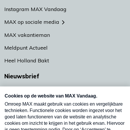
Instagram MAX Vandaag
MAX op sociale media
MAX vakantieman
Meldpunt Actueel
Heel Holland Bakt
Nieuwsbrief
Neem hier een gratis abonnement op onze
nieuwsbrief. Elke vrijdag- en dinsdagochtend in
uw mailbox.
Verzend