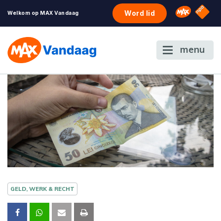
NPO S
Omroep 
Word lid
Welkom op MAX Vandaag
menu
GELD, WERK & RECHT