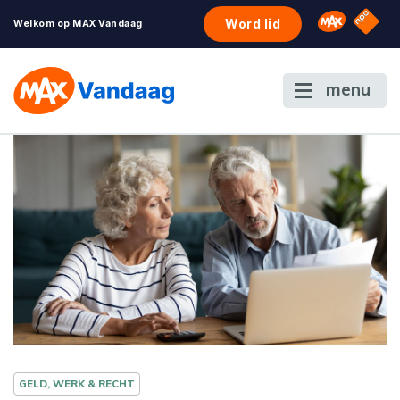
NPO S
Omroep 
Word lid
Welkom op MAX Vandaag
menu
GELD, WERK & RECHT