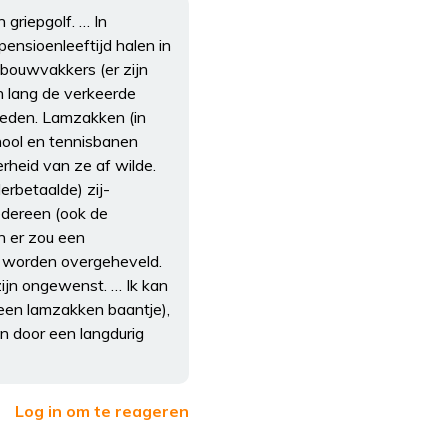
griepgolf. … In
pensioenleeftijd halen in
bouwvakkers (er zijn
en lang de verkeerde
heden. Lamzakken (in
hool en tennisbanen
rheid van ze af wilde.
rbetaalde) zij-
edereen (ook de
en er zou een
n worden overgeheveld.
zijn ongewenst. … Ik kan
n een lamzakken baantje),
en door een langdurig
Log in om te reageren