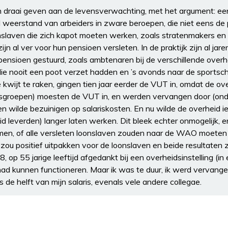
draai geven aan de levensverwachting, met het argument: een 
el weerstand van arbeiders in zware beroepen, die niet eens de 
laven die zich kapot moeten werken, zoals stratenmakers en 
n al ver voor hun pensioen versleten. In de praktijk zijn al jar
nsioen gestuurd, zoals ambtenaren bij de verschillende over
die nooit een poot verzet hadden en ’s avonds naar de sportsc
wijt te raken, gingen tien jaar eerder de VUT in, omdat de ove
risgroepen) moesten de VUT in, en werden vervangen door (onde
n wilde bezuinigen op salariskosten. En nu wilde de overheid i
id leverden) langer laten werken. Dit bleek echter onmogelijk, 
men, of alle versleten loonslaven zouden naar de WAO moete
t zou positief uitpakken voor de loonslaven en beide resultaten 
, op 55 jarige leeftijd afgedankt bij een overheidsinstelling (i
g had kunnen functioneren. Maar ik was te duur, ik werd vervang
 de helft van mijn salaris, evenals vele andere collegae.