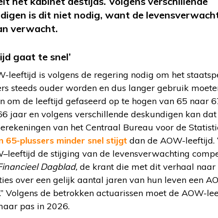
telt het kabinet destijds. Volgens verschillende
igen is dit niet nodig, want de levensverwach
dan verwacht.
jd gaat te snel’
-leeftijd is volgens de regering nodig om het staats
rs steeds ouder worden en dus langer gebruik moe
om de leeftijd gefaseerd op te hogen van 65 naar 67 
6 jaar en volgens verschillende deskundigen kan dat b
 berekeningen van het Centraal Bureau voor de Statisti
 65-plussers minder snel stijgt
dan de AOW-leeftijd. 
W
–
leeftijd
de stijging van de levensverwachting compen
Financieel Dagblad,
de krant die met dit verhaal naar 
aties over een gelijk aantal jaren van hun leven een
A
l.” Volgens de betrokken actuarissen moet de AOW-leef
maar pas in 2026.