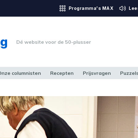
Programma's MAX
Lee
Dé website voor de 50-plusser
Onze columnisten
Recepten
Prijsvragen
Puzzel
ERK & RECHT
GEZONDHEID & SPORT
HUIS, TUIN & HOBBY
MEDIA & 