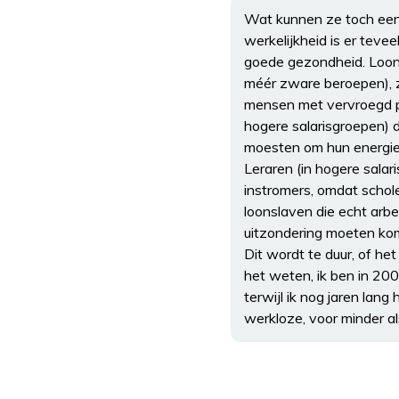
Wat kunnen ze toch een 
werkelijkheid is er teve
goede gezondheid. Loons
méér zware beroepen), zij
mensen met vervroegd pe
hogere salarisgroepen) 
moesten om hun energie k
Leraren (in hogere sala
instromers, omdat schole
loonslaven die echt arbe
uitzondering moeten ko
Dit wordt te duur, of he
het weten, ik ben in 2008
terwijl ik nog jaren lan
werkloze, voor minder als