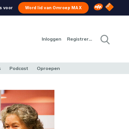
NPO Star
Omroep MAX
s voor
Word lid van Omroep MAX
Inloggen
Registreren
s
Podcast
Oproepen
CULTUUR
NATUUR & MILIEU
REIZEN & VERKEER