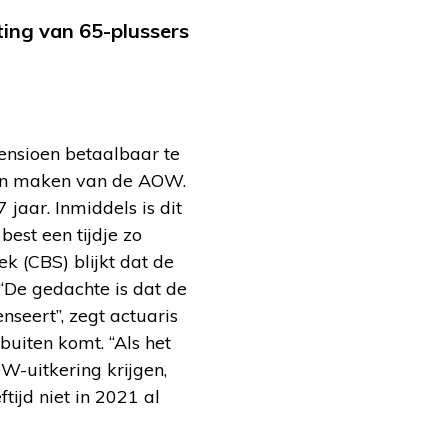
ting van 65-plussers
pensioen betaalbaar te
ten maken van de AOW.
jaar. Inmiddels is dit
est een tijdje zo
ek (CBS) blijkt dat de
“De gedachte is dat de
seert”, zegt actuaris
buiten komt. “Als het
OW
-uitkering krijgen,
tijd niet in 2021 al