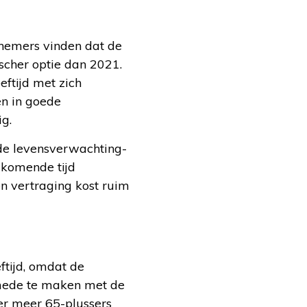
knemers vinden dat de
scher optie dan 2021.
eftijd met zich
en in goede
ig.
de levensverwachting-
e komende tijd
en vertraging kost ruim
ftijd, omdat de
 mede te maken met de
er meer 65-plussers