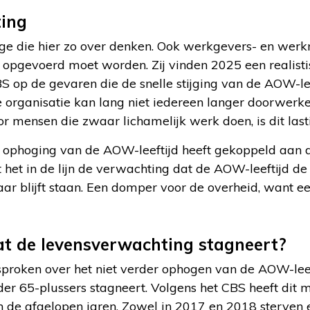
ting
enige die hier zo over denken. Ook werkgevers- en wer
 opgevoerd moet worden. Zij vinden 2025 een realisti
S op de gevaren die de snelle stijging van de AOW-le
 organisatie kan lang niet iedereen langer doorwerk
r mensen die zwaar lichamelijk werk doen, is dit last
 ophoging van de AOW-leeftijd heeft gekoppeld aan 
gt het in de lijn de verwachting dat de AOW-leeftijd d
ar blijft staan. Een domper voor de overheid, want e
t de levensverwachting stagneert?
esproken over het niet verder ophogen van de AOW-lee
er 65-plussers stagneert. Volgens het CBS heeft dit
 de afgelopen jaren. Zowel in 2017 en 2018 sterven 