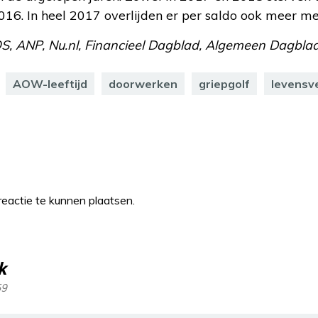
016. In heel 2017 overlijden er per saldo ook meer m
S, ANP, Nu.nl, Financieel Dagblad, Algemeen Dagbla
AOW-leeftijd
doorwerken
griepgolf
levensv
eactie te kunnen plaatsen.
k
59