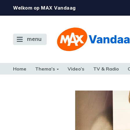
Welkom op MAX Vandaag
menu
Home
Thema’s
Video’s
TV & Radio
CONSUMENT
ETEN & DRINKEN
FAMILIE & RELATIE
GELD, W
TERUG NAAR TOEN