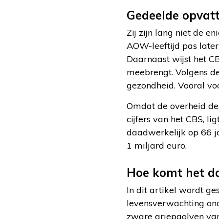
Gedeelde opvat
Zij zijn lang niet de 
AOW-leeftijd pas later
Daarnaast wijst het CB
meebrengt. Volgens de
gezondheid. Vooral voo
Omdat de overheid de
cijfers van het CBS, li
daadwerkelijk op 66 ja
1 miljard euro.
Hoe komt het da
In dit artikel wordt g
levensverwachting ond
zware griepgolven van