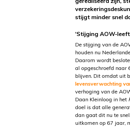
gerealiseerd zijn, s
verzekeringsdeskund
stijgt minder snel 
‘Stijging AOW-leefti
De stijging van de AOW
houden nu Nederlande
Daarom wordt besloten 
al opgeschroefd naar 6
blijven. Dit omdat uit
levensverwachting van
verhoging van de
AO
Daan Kleinloog in het
doel is dat alle gener
dan gaat dit nu te sne
uitkomen op 67 jaar, 