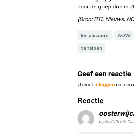
door de griep dan in 2
(Bron: RTL Nieuws, NO
65-plussers
AOW
pensioen
Geef een reactie
U moet
inloggen
om een r
Reactie
oosterwijc
6 juni 2018 om 10: